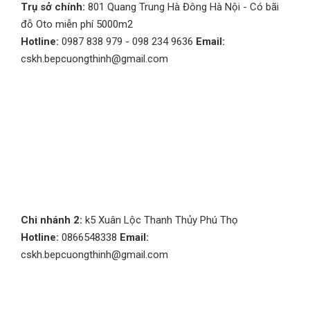
Trụ sở chính:
801 Quang Trung Hà Đông Hà Nội - Có bãi
đỗ Oto miễn phí 5000m2
Hotline:
0987 838 979 - 098 234 9636
Email:
cskh.bepcuongthinh@gmail.com
Chi nhánh 2:
k5 Xuân Lộc Thanh Thủy Phú Thọ
Hotline:
0866548338
Email:
cskh.bepcuongthinh@gmail.com