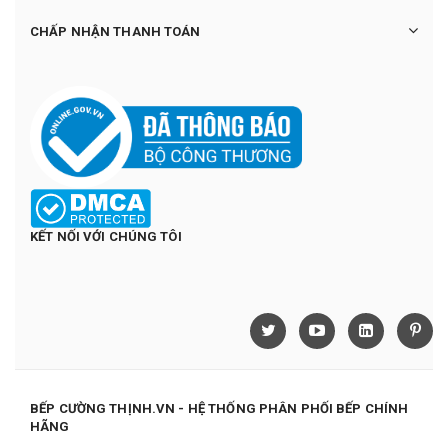
CHẤP NHẬN THANH TOÁN
KẾT NỐI VỚI CHÚNG TÔI
BẾP CƯỜNG THỊNH.VN - HỆ THỐNG PHÂN PHỐI BẾP CHÍNH
HÃNG