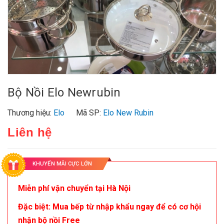
Bộ Nồi Elo Newrubin
Thương hiệu:
Elo
Mã SP:
Elo New Rubin
Liên hệ
KHUYẾN MÃI CỰC LỚN
Miễn phí vận chuyển tại Hà Nội
Đặc biệt: Mua bếp từ nhập khẩu ngay để có cơ hội
nhận bộ nồi Free