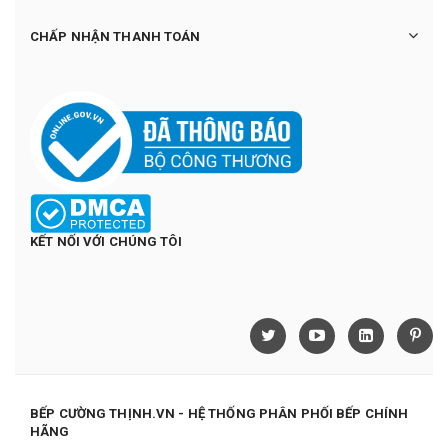
CHẤP NHẬN THANH TOÁN
KẾT NỐI VỚI CHÚNG TÔI
BẾP CƯỜNG THỊNH.VN - HỆ THỐNG PHÂN PHỐI BẾP CHÍNH
HÃNG