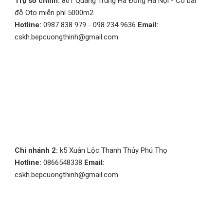
Trụ sở chính:
801 Quang Trung Hà Đông Hà Nội - Có bãi
đỗ Oto miễn phí 5000m2
Hotline:
0987 838 979 - 098 234 9636
Email:
cskh.bepcuongthinh@gmail.com
Chi nhánh 2:
k5 Xuân Lộc Thanh Thủy Phú Thọ
Hotline:
0866548338
Email:
cskh.bepcuongthinh@gmail.com