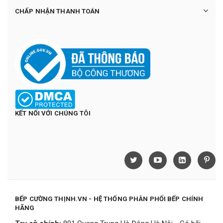
CHẤP NHẬN THANH TOÁN
KẾT NỐI VỚI CHÚNG TÔI
BẾP CƯỜNG THỊNH.VN - HỆ THỐNG PHÂN PHỐI BẾP CHÍNH
HÃNG