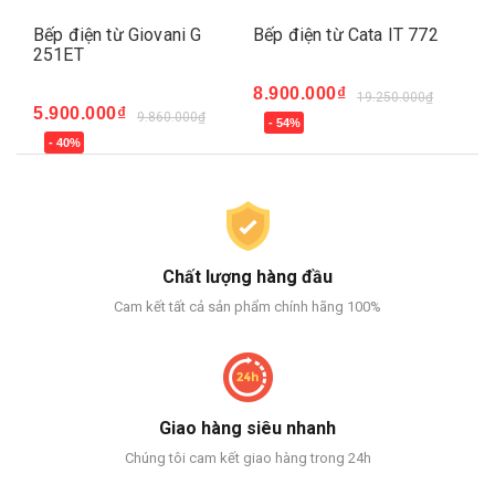
Bếp điện từ Giovani G
Bếp điện từ Cata IT 772
Bế
251ET
MI
8.900.000₫
19.250.000₫
5.900.000₫
6.
9.860.000₫
- 54%
- 40%
-
Chất lượng hàng đầu
Cam kết tất cả sản phẩm chính hãng 100%
Giao hàng siêu nhanh
Chúng tôi cam kết giao hàng trong 24h