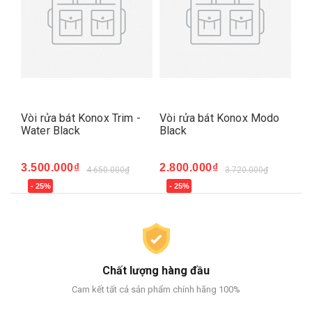
-
Vòi rửa bát Konox Trim -
Vòi rửa bát Konox Modo
Water Black
Black
3.500.000₫
2.800.000₫
4.650.000₫
3.720.000₫
- 25%
- 25%
Chất lượng hàng đầu
Cam kết tất cả sản phẩm chính hãng 100%