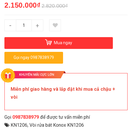
2.150.000₫
2.820.000₫
-
+
Mua ngay
Gọi ngay 0987838979
KHUYẾN MÃI CỰC LỚN
Miễn phí giao hàng và lắp đật khi mua cả chậu +
vòi
Gọi
0987838979
để được tư vấn miễn phí
KN1206
,
Vòi rửa bát Konox KN1206