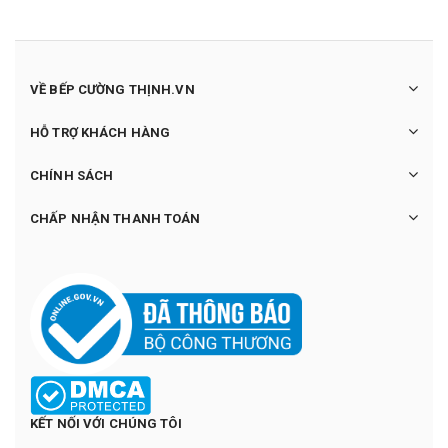
VỀ BẾP CƯỜNG THỊNH.VN
HỖ TRỢ KHÁCH HÀNG
CHÍNH SÁCH
CHẤP NHẬN THANH TOÁN
KẾT NỐI VỚI CHÚNG TÔI