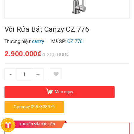
Vòi Rửa Bát Canzy CZ 776
Thương hiệu:
canzy
Mã SP:
CZ 776
2.900.000₫
4.250.000₫
-
+
Mua ngay
Gọi ngay 0987838979
KHUYẾN MÃI CỰC LỚN