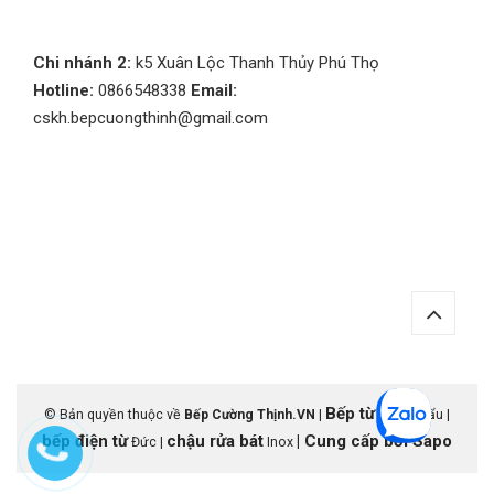
Chi nhánh 2:
k5 Xuân Lộc Thanh Thủy Phú Thọ
Hotline:
0866548338
Email:
cskh.bepcuongthinh@gmail.com
Bếp từ
© Bản quyền thuộc về
Bếp Cường Thịnh.VN
|
nhập khẩu |
bếp điện từ
chậu rửa bát
|
Cung cấp bởi
Sapo
Đức |
Inox