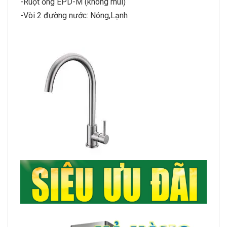
-Ruột ống EPD-M (không mùi)
-Vòi 2 đường nước: Nóng,Lạnh