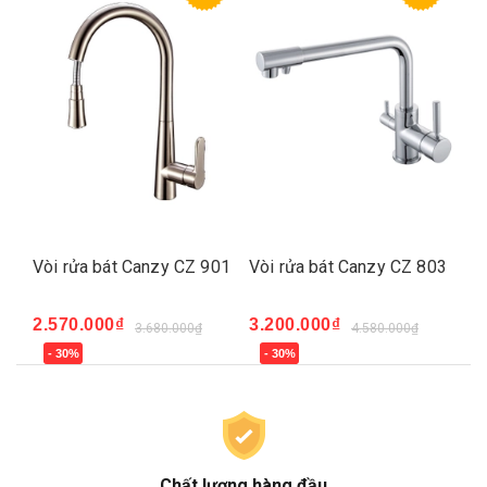
02
Vòi rửa bát Canzy CZ 901
Vòi rửa bát Canzy CZ 803
Vò
2.570.000₫
3.200.000₫
3.
3.680.000₫
4.580.000₫
- 30%
- 30%
-
Chất lượng hàng đầu