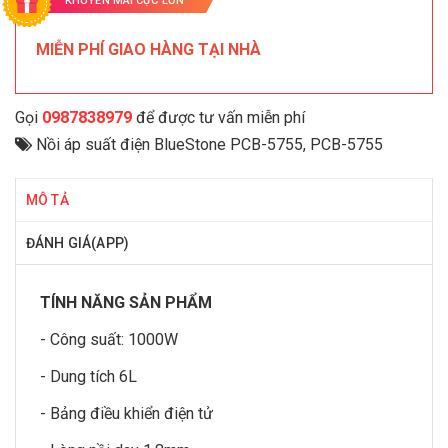
KHUYẾN MÃI CỰC LỚN
MIỄN PHÍ GIAO HÀNG TẠI NHÀ
Gọi
0987838979
để được tư vấn miễn phí
Nồi áp suất điện BlueStone PCB-5755
,
PCB-5755
MÔ TẢ
ĐÁNH GIÁ(APP)
TÍNH NĂNG SẢN PHẨM
- Công suất: 1000W
- Dung tích 6L
- Bảng điều khiển điện tử