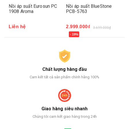
 Eurosun PC
Nồi áp suất BlueStone
Nồi áp suất điện
a
PCB-5763
BlueStone PCB-5
2.999.000₫
2.699.000₫
3.699.000₫
3.099.
- 19%
- 13%
Chất lượng hàng đầu
Cam kết tất cả sản phẩm chính hãng 100%
Giao hàng siêu nhanh
Chúng tôi cam kết giao hàng trong 24h