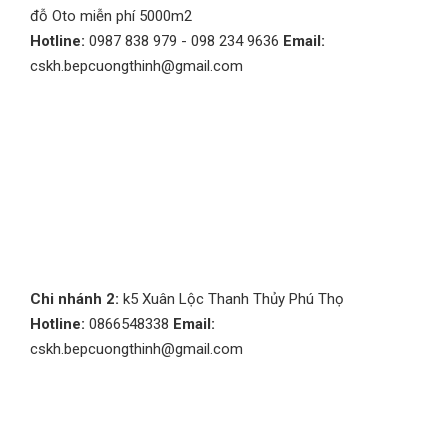
đỗ Oto miễn phí 5000m2
Hotline:
0987 838 979 - 098 234 9636
Email:
cskh.bepcuongthinh@gmail.com
Chi nhánh 2:
k5 Xuân Lộc Thanh Thủy Phú Thọ
Hotline:
0866548338
Email:
cskh.bepcuongthinh@gmail.com