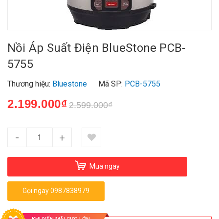
Nồi Áp Suất Điện BlueStone PCB-
5755
Thương hiệu:
Bluestone
Mã SP:
PCB-5755
2.199.000₫
2.599.000₫
-
+
Mua ngay
Gọi ngay 0987838979