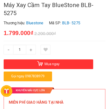
Máy Xay Cầm Tay BlueStone BLB-
5275
Thương hiệu:
Bluestone
Mã SP:
BLB- 5275
1.799.000₫
2.200.000₫
-
+
Mua ngay
Gọi ngay 0987838979
KHUYẾN MÃI CỰC LỚN
MIỄN PHÍ GIAO HÀNG TẠI NHÀ