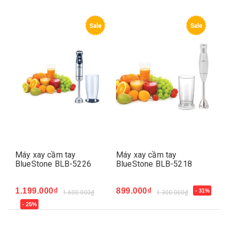
e
Sale
Sale
Máy xay cầm tay
Máy xay cầm tay
Má
BlueStone BLB-5226
BlueStone BLB-5218
Bl
1.199.000₫
899.000₫
86
- 31%
1.600.000₫
1.300.000₫
- 25%