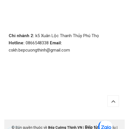
Chi nhánh 2:
k5 Xuân Lộc Thanh Thủy Phú Thọ
Hotline:
0866548338
Email:
cskh.bepcuongthinh@gmail.com
Bếp từ
© Bản quyền thuộc về
Bếp Cường Thịnh.VN
|
nhập khẩu |