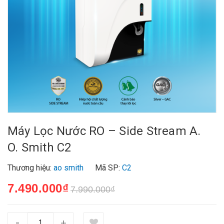
Máy Lọc Nước RO – Side Stream A.
O. Smith C2
Thương hiệu:
ao smith
Mã SP:
C2
7.490.000₫
7.990.000₫
-
+