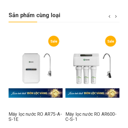
Sản phẩm cùng loại
e
Sale
Sale
-A-
Máy lọc nước RO AR75-A-
Máy lọc nước RO AR600-
Má
S-1E
C-S-1