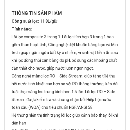
THÔNG TIN SẢN PHẨM
Công suất lọc:
11.8L/giờ
Tính năng:
Lõi lọc composite 3 trong 1: Lõi lọc tích hợp 3 trong 1 bao
gồm than hoạt tính, Công nghệ diệt khuẩn bằng bạc và Min
tech giúp ngăn ngừa bất kỳ ô nhiễm, vi sinh vật tiềm ẩn sau
khi lọc đồng thời cân bằng độ pH, bổ sung các khoáng chất
cần thiết cho nước, giúp nước luôn ngon ngọt.
Công nghệ màng lọc RO – Side Stream: giúp tăng tỉ lệ thu
hồi nước tinh khiết cao hơn so với RO thông thường, kéo dài
tuổi thọ màng lọc trung bình hơn 1,5 lần. Lõi lọc RO – Side
Stream được kiểm tra và chứng nhận bởi Hiệp hội nước
toàn cầu (WQA) cho tiêu chuẩn NSF/ANSI 58.
Hệ thống hiển thị tình trạng lõi lọc giúp cảnh báo thay lõi khi
đến hạn