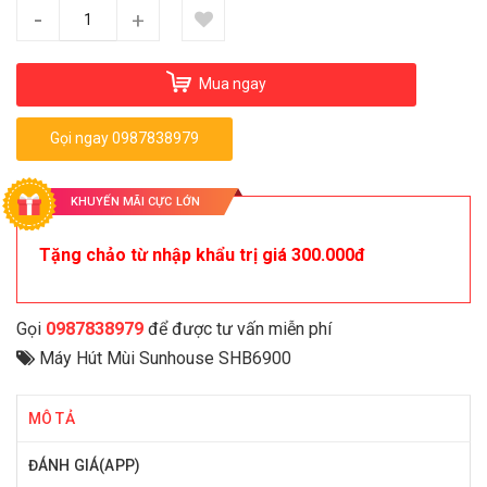
-
+
Mua ngay
Gọi ngay 0987838979
KHUYẾN MÃI CỰC LỚN
Tặng chảo từ nhập khẩu trị giá 300.000đ
Gọi
0987838979
để được tư vấn miễn phí
Máy Hút Mùi Sunhouse SHB6900
MÔ TẢ
ĐÁNH GIÁ(APP)