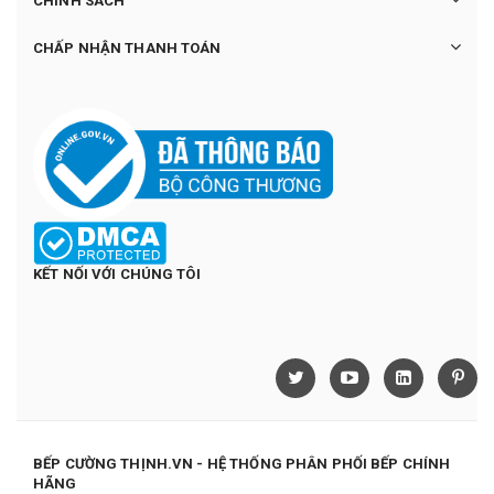
CHÍNH SÁCH
CHẤP NHẬN THANH TOÁN
KẾT NỐI VỚI CHÚNG TÔI
BẾP CƯỜNG THỊNH.VN - HỆ THỐNG PHÂN PHỐI BẾP CHÍNH
HÃNG