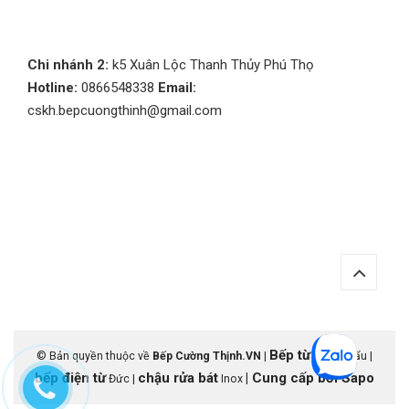
Chi nhánh 2:
k5 Xuân Lộc Thanh Thủy Phú Thọ
Hotline:
0866548338
Email:
cskh.bepcuongthinh@gmail.com
Bếp từ
© Bản quyền thuộc về
Bếp Cường Thịnh.VN
|
nhập khẩu |
bếp điện từ
chậu rửa bát
|
Cung cấp bởi
Sapo
Đức |
Inox