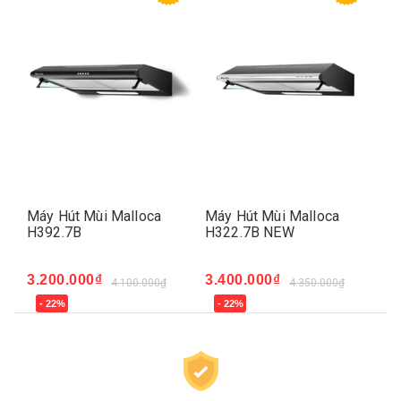
Máy Hút Mùi Malloca
Máy Hút Mùi Malloca
Má
H392.7B
H322.7B NEW
H3
3.200.000₫
3.400.000₫
4.
4.100.000₫
4.350.000₫
- 22%
- 22%
-