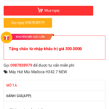
Mua ngay
Gọi ngay 0987838979
KHUYẾN MÃI CỰC LỚN
Tặng chảo từ nhập khẩu trị giá 300.000Đ
Gọi
0987838979
để được tư vấn miễn phí
Máy Hút Mùi Malloca H342.7 NEW
MÔ TẢ
ĐÁNH GIÁ(APP)