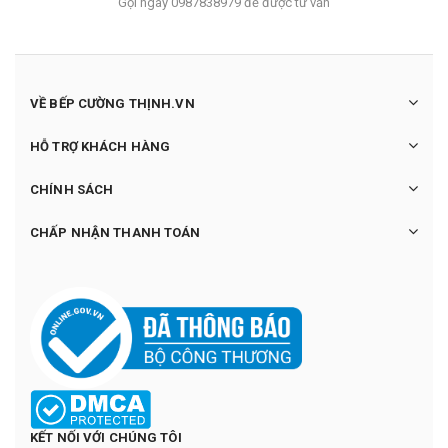
Gọi ngay 0987838979 để được tư vấn
VỀ BẾP CƯỜNG THỊNH.VN
HỖ TRỢ KHÁCH HÀNG
CHÍNH SÁCH
CHẤP NHẬN THANH TOÁN
KẾT NỐI VỚI CHÚNG TÔI