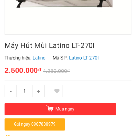
Máy Hút Mùi Latino LT-270I
Thương hiệu:
Latino
Mã SP:
Latino LT-270I
2.500.000₫
4.280.000₫
-
+
Mua ngay
Gọi ngay 0987838979