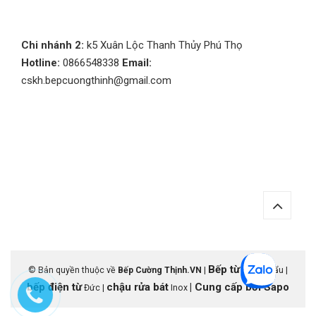
Chi nhánh 2:
k5 Xuân Lộc Thanh Thủy Phú Thọ
Hotline:
0866548338
Email:
cskh.bepcuongthinh@gmail.com
Bếp từ
© Bản quyền thuộc về
Bếp Cường Thịnh.VN
|
nhập khẩu |
bếp điện từ
chậu rửa bát
|
Cung cấp bởi
Sapo
Đức |
Inox