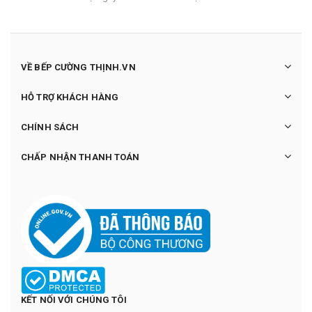
VỀ BẾP CƯỜNG THỊNH.VN
HỖ TRỢ KHÁCH HÀNG
CHÍNH SÁCH
CHẤP NHẬN THANH TOÁN
KẾT NỐI VỚI CHÚNG TÔI