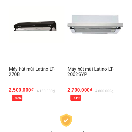
Máy hút mùi Latino LT-
Máy hút mùi Latino LT-
Má
270B
2002SYP
70
2.500.000₫
2.700.000₫
3.
4.180.000₫
4.600.000₫
- 40%
- 41%
-