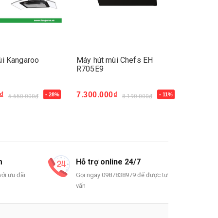
ùi Kangaroo
Máy hút mùi Chefs EH
Máy hút
R705E9
AM322
₫
7.300.000₫
6.900.
- 28%
- 11%
5.650.000₫
8.190.000₫
Mua ngay
- 34%
Mua n
m
Hỗ trợ online 24/7
ới ưu đãi
Gọi ngay 0987838979 để được tư
vấn