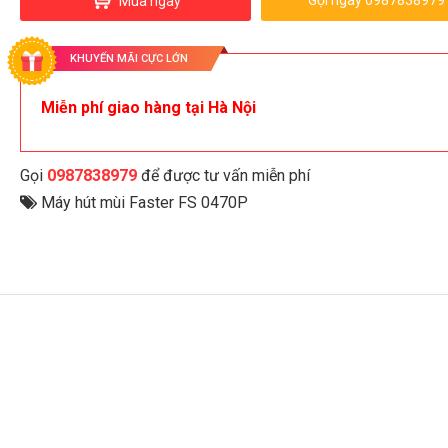
Gọi ngay 0987838979
Mua ngay
KHUYẾN MÃI CỰC LỚN
Miễn phí giao hàng tại Hà Nội
Gọi
0987838979
để được tư vấn miễn phí
Máy hút mùi Faster FS 0470P