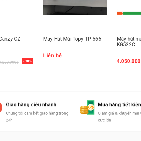
 Canzy CZ
Máy Hút Mùi Topy TP 566
Máy hút m
KG522C
Liên hệ
4.050.000
- 30%
4.280.000₫
Mua ngay
Giao hàng siêu nhanh
Mua hàng tiết kiệ
Chúng tôi cam kết giao hàng trong
Giảm giá & khuyến mại v
24h
cực lớn