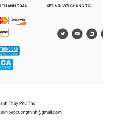
 THANH TOÁN
KẾT NỐI VỚI CHÚNG TÔI
anh Thủy Phú Thọ
cskh.bepcuongthinh@gmail.com