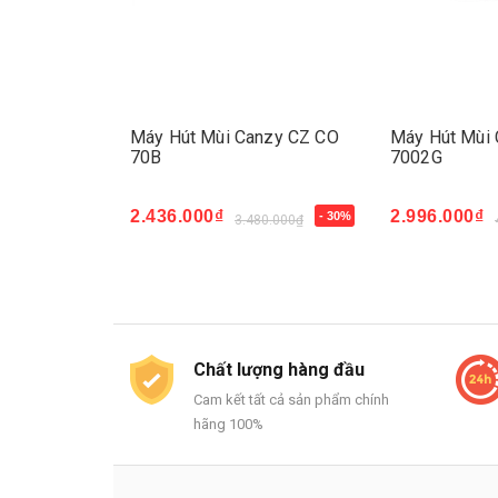
ter SYP
Máy Hút Mùi Canzy CZ CO
Máy Hút Mùi
70B
7002G
2.436.000₫
2.996.000₫
- 30%
- 30%
00.000₫
3.480.000₫
Mua ngay
Mua ngay
Chất lượng hàng đầu
Cam kết tất cả sản phẩm chính
hãng 100%