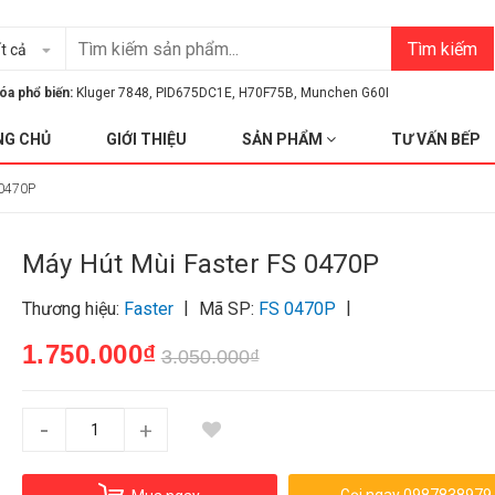
Tìm kiếm
t cả
óa phổ biến:
Kluger 7848
,
PID675DC1E
,
H70F75B
,
Munchen G60I
NG CHỦ
GIỚI THIỆU
SẢN PHẨM
TƯ VẤN BẾP
 0470P
Máy Hút Mùi Faster FS 0470P
|
|
Thương hiệu:
Faster
Mã SP:
FS 0470P
1.750.000₫
3.050.000₫
-
+