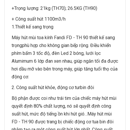
+Trọng lượng: 21kg (TH70); 26.5KG (TH90)
+ Công suất hút 1100m3/h
1.Thiết kế sang trọng
Máy hút mùi toa kính Fandi FD - TH 90 thiết kế sang
trọngphù hợp cho không gian bếp rộng. Điều khiển
phím bấm 3 tốc độ, đèn Led 2 bóng, lưới lọc
Alumimum 6 lớp đan xen nhau, giúp ngăn tối đa được
hơi dầu mỡ vào bên trong máy, giúp tăng tuổi thọ của
động cơ.
2. Công suất hút khỏe, động cơ turbin đôi
Bộ phận được coi như trái tim của chiếc máy hút mùi
quyết định 80% chất lượng, nó sẽ quyết định công
suất hút, mức độ tiếng ồn khi hút gió…Máy hút mùi
FD - TH 90 được trang bị chiếc động cơ tua bin đôi
nhằm tạo ra một công suất hút lớn nhất. Công suất