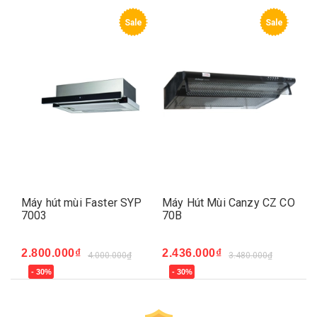
e
Sale
Sale
S
Máy hút mùi Faster SYP
Máy Hút Mùi Canzy CZ CO
Má
7003
70B
70
2.800.000₫
2.436.000₫
2.
4.000.000₫
3.480.000₫
- 30%
- 30%
-