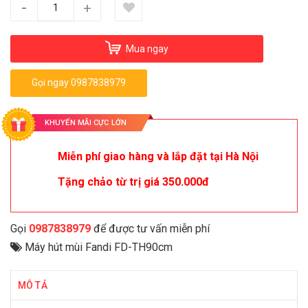
-
+
Mua ngay
Gọi ngay 0987838979
KHUYẾN MÃI CỰC LỚN
Miễn phí giao hàng và lắp đặt tại Hà Nội
Tặng chảo từ trị giá 350.000đ
Gọi
0987838979
để được tư vấn miễn phí
Máy hút mùi Fandi FD-TH90cm
MÔ TẢ