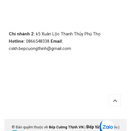
Chi nhánh 2:
k5 Xuân Lộc Thanh Thủy Phú Thọ
Hotline:
0866548338
Email:
cskh.bepcuongthinh@gmail.com
Bếp từ
© Bản quyền thuộc về
Bếp Cường Thịnh.VN
|
nhập khẩu |