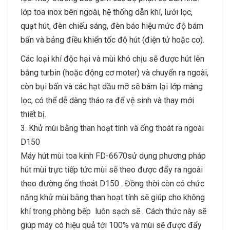
lớp toa inox bên ngoài, hệ thống dẫn khí, lưới lọc,
quạt hút, đèn chiếu sáng, đèn báo hiệu mức độ bám
bẩn và bảng điều khiển tốc độ hút (điện tử hoặc cơ).
Các loại khí độc hại và mùi khó chịu sẽ được hút lên
bằng turbin (hoặc động cơ moter) và chuyển ra ngoài,
còn bụi bẩn và các hạt dầu mỡ sẽ bám lại lớp màng
lọc, có thể dễ dàng tháo ra để vệ sinh và thay mới
thiết bị.
3. Khử mùi bằng than hoạt tính và ống thoát ra ngoài
D150
Máy hút mùi toa kính FD-6670sử dụng phương pháp
hút mùi trực tiếp tức mùi sẽ theo được đẩy ra ngoài
theo đường ống thoát D150 . Đồng thời còn có chức
năng khử mùi bằng than hoạt tính sẽ giúp cho không
khí trong phòng bếp luôn sạch sẽ . Cách thức này sẽ
giúp máy có hiệu quả tới 100% và mùi sẽ được đẩy