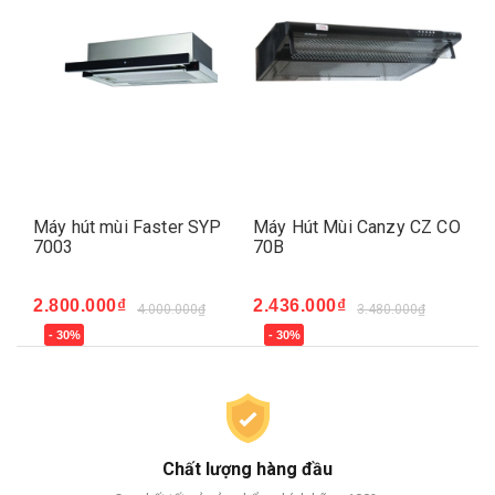
S
Máy hút mùi Faster SYP
Máy Hút Mùi Canzy CZ CO
Má
7003
70B
70
2.800.000₫
2.436.000₫
2.
4.000.000₫
3.480.000₫
- 30%
- 30%
-
Chất lượng hàng đầu