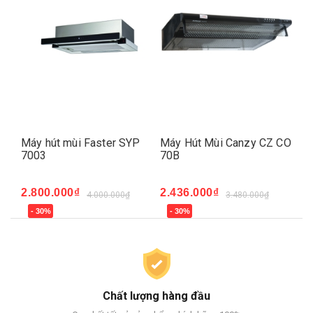
S
Máy hút mùi Faster SYP
Máy Hút Mùi Canzy CZ CO
Má
7003
70B
70
2.800.000₫
2.436.000₫
2.
4.000.000₫
3.480.000₫
- 30%
- 30%
-
Chất lượng hàng đầu