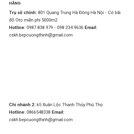
HÃNG
Trụ sở chính:
801 Quang Trung Hà Đông Hà Nội - Có bãi
đỗ Oto miễn phí 5000m2
Hotline:
0987 838 979 - 098 234 9636
Email:
cskh.bepcuongthinh@gmail.com
Chi nhánh 2:
k5 Xuân Lộc Thanh Thủy Phú Thọ
Hotline:
0866548338
Email:
cskh.bepcuongthinh@gmail.com