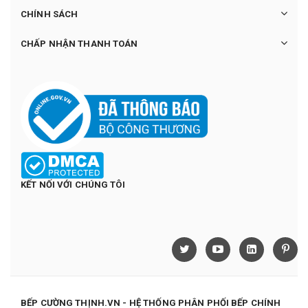
CHÍNH SÁCH
CHẤP NHẬN THANH TOÁN
KẾT NỐI VỚI CHÚNG TÔI
BẾP CƯỜNG THỊNH.VN - HỆ THỐNG PHÂN PHỐI BẾP CHÍNH