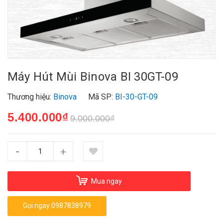
Máy Hút Mùi Binova BI 30GT-09
Thương hiệu:
Binova
Mã SP:
BI-30-GT-09
5.400.000₫
9.000.000₫
-
+
Mua ngay
Gọi ngay 0987838979