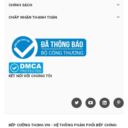
CHÍNH SÁCH
CHẤP NHẬN THANH TOÁN
KẾT NỐI VỚI CHÚNG TÔI
BẾP CƯỜNG THỊNH.VN - HỆ THỐNG PHÂN PHỐI BẾP CHÍNH