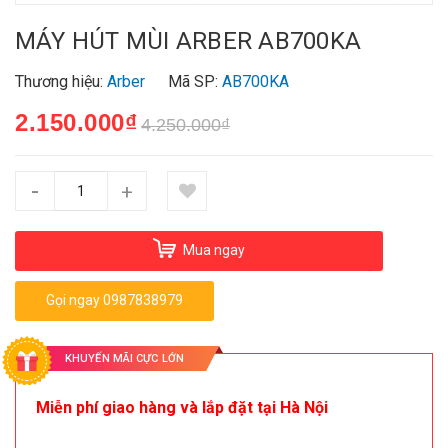
MÁY HÚT MÙI ARBER AB700KA
Thương hiệu:
Arber
Mã SP:
AB700KA
2.150.000₫
4.250.000₫
-
+
Mua ngay
Gọi ngay 0987838979
KHUYẾN MÃI CỰC LỚN
Miễn phí giao hàng và lắp đặt tại Hà Nội