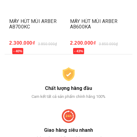
 HÚT MÙI ARBER
MÁY HÚT MÙI ARBER
MÁY HÚT 
700KC
AB600KA
AB700KB
00.000₫
2.200.000₫
2.750.000
3.850.000₫
3.850.000₫
40%
- 43%
- 43%
Chất lượng hàng đầu
Cam kết tất cả sản phẩm chính hãng 100%
Giao hàng siêu nhanh