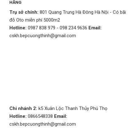
HÃNG
Trụ sở chính:
801 Quang Trung Hà Đông Hà Nội - Có bãi
đỗ Oto miễn phí 5000m2
Hotline:
0987 838 979 - 098 234 9636
Email:
cskh.bepcuongthinh@gmail.com
Chi nhánh 2:
k5 Xuân Lộc Thanh Thủy Phú Thọ
Hotline:
0866548338
Email:
cskh.bepcuongthinh@gmail.com