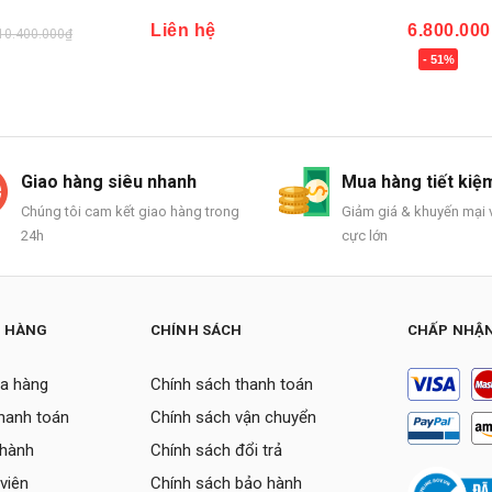
Liên hệ
6.800.000₫
.000₫
13
- 51%
Mua ngay
Giao hàng siêu nhanh
Mua hàng tiết kiệ
Chúng tôi cam kết giao hàng trong
Giảm giá & khuyến mại v
24h
cực lớn
H HÀNG
CHÍNH SÁCH
CHẤP NHẬN
a hàng
Chính sách thanh toán
thanh toán
Chính sách vận chuyển
 hành
Chính sách đổi trả
viên
Chính sách bảo hành