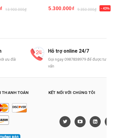
5.300.000₫
6.200.000₫
- 43%
.900.000₫
9.350.000₫
Mua ngay
- 48%
Mua ngay
m
Hỗ trợ online 24/7
ới ưu đãi
Gọi ngay 0987838979 để được tư
vấn
 THANH TOÁN
KẾT NỐI VỚI CHÚNG TÔI