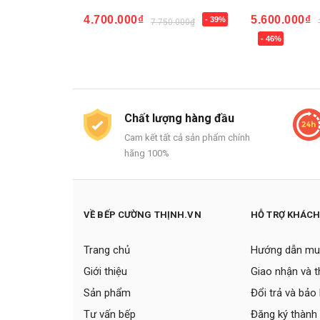
4.700.000₫
5.600.000₫
- 39%
0₫
7.750.000₫
10.400
Mua ngay
- 46%
Mua ngay
Chất lượng hàng đầu
Cam kết tất cả sản phẩm chính
hãng 100%
VỀ BẾP CƯỜNG THỊNH.VN
HỖ TRỢ KHÁC
Trang chủ
Hướng dẫn mu
Giới thiệu
Giao nhận và 
Sản phẩm
Đổi trả và bảo
Tư vấn bếp
Đăng ký thành 