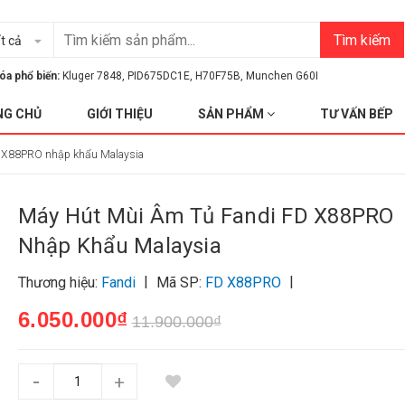
Tìm kiếm
t cả
óa phổ biến:
Kluger 7848
,
PID675DC1E
,
H70F75B
,
Munchen G60I
NG CHỦ
GIỚI THIỆU
SẢN PHẨM
TƯ VẤN BẾP
D X88PRO nhập khẩu Malaysia
Máy Hút Mùi Âm Tủ Fandi FD X88PRO
Nhập Khẩu Malaysia
|
|
Thương hiệu:
Fandi
Mã SP:
FD X88PRO
6.050.000₫
11.900.000₫
-
+