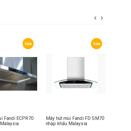
Sale
Sale
ndi ECPR70
Máy hút mùi Fandi FD SM70
Máy hút mùi 
ysia
nhập khẩu Malaysia
EAH70 chính