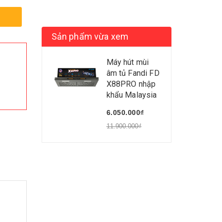
Sản phẩm vừa xem
Máy hút mùi
âm tủ Fandi FD
X88PRO nhập
khẩu Malaysia
6.050.000₫
11.900.000₫