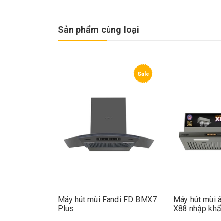
Sản phẩm cùng loại
Sale
Sale
D T288
Máy hút mùi Fandi FD BMX7
Máy hút mùi âm tủ
Plus
X88 nhập khẩu Ma