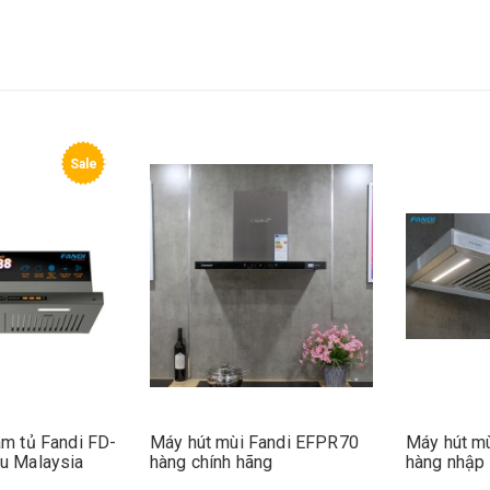
Sale
 Fandi FD-
Máy hút mùi Fandi EFPR70
Máy hút mùi Fa
laysia
hàng chính hãng
hàng nhập Mala