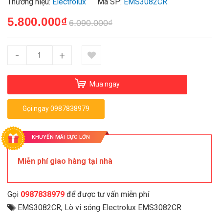
Thương hiệu:
Electrolux
Mã SP:
EMS3082CR
5.800.000₫
6.090.000₫
-
+
Mua ngay
Gọi ngay 0987838979
KHUYẾN MÃI CỰC LỚN
Miễn phí giao hàng tại nhà
Gọi
0987838979
để được tư vấn miễn phí
EMS3082CR
,
Lò vi sóng Electrolux EMS3082CR