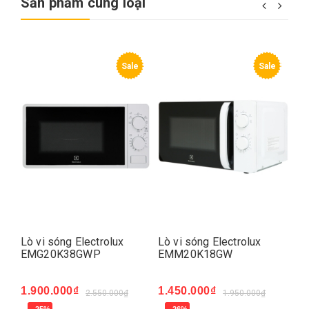
Sản phẩm cùng loại
e
Sale
Sale
Lò vi sóng Electrolux
Lò vi sóng Electrolux
Lò
EMG20K38GWP
EMM20K18GW
E
1.900.000₫
1.450.000₫
1.
2.550.000₫
1.950.000₫
- 25%
- 26%
-