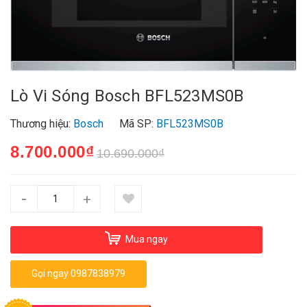
Lò Vi Sóng Bosch BFL523MS0B
Thương hiệu:
Bosch
Mã SP:
BFL523MS0B
8.700.000₫
10.690.000₫
-
+
Mua ngay
Gọi ngay 0987838979