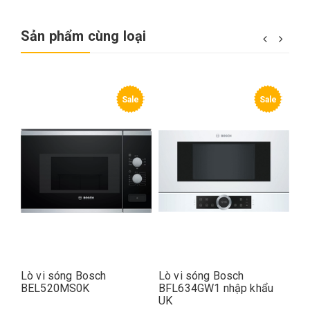
Sản phẩm cùng loại
e
Sale
Sale
Lò vi sóng Bosch
Lò vi sóng Bosch
Lò
u
BEL520MS0K
BFL634GW1 nhập khẩu
BF
UK