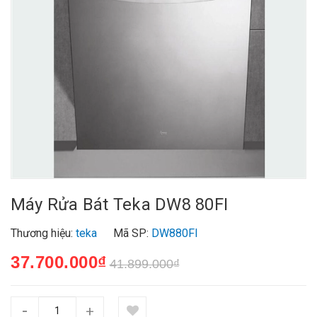
Máy Rửa Bát Teka DW8 80FI
Thương hiệu:
teka
Mã SP:
DW880FI
37.700.000₫
41.899.000₫
-
+