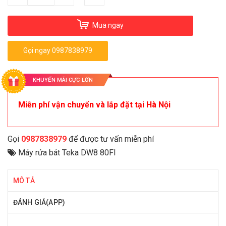
Mua ngay
Gọi ngay 0987838979
KHUYẾN MÃI CỰC LỚN
Miễn phí vận chuyển và lắp đặt tại Hà Nội
Gọi
0987838979
để được tư vấn miễn phí
Máy rửa bát Teka DW8 80FI
MÔ TẢ
ĐÁNH GIÁ(APP)