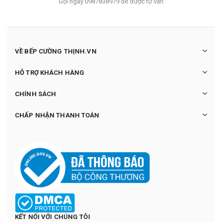
Gọi ngay 0987838979 để được tư vấn
VỀ BẾP CƯỜNG THỊNH.VN
HỖ TRỢ KHÁCH HÀNG
CHÍNH SÁCH
CHẤP NHẬN THANH TOÁN
KẾT NỐI VỚI CHÚNG TÔI