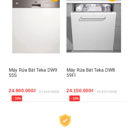
Máy Rửa Bát Teka DW9
Máy Rửa Bát Teka DW8
55S
59FI
24.900.000₫
24.150.000₫
₫
27.665.000₫
26.829.000₫
- 10%
- 10%