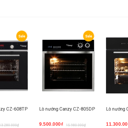
Sale
Sale
nzy CZ-608TP
Lò nướng Canzy CZ-805DP
Lò nướng 
9.500.000₫
11.300.00
13.280.000₫
15.980.000₫