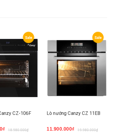
Sale
Sale
Canzy CZ-106F
Lò nướng Canzy CZ 11EB
0₫
11.900.000₫
18.980.000₫
19.980.000₫