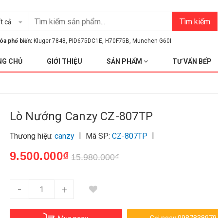
Tìm kiếm
t cả
óa phổ biến:
Kluger 7848
,
PID675DC1E
,
H70F75B
,
Munchen G60I
NG CHỦ
GIỚI THIỆU
SẢN PHẨM
TƯ VẤN BẾP
Lò Nướng Canzy CZ-807TP
|
|
Thương hiệu:
canzy
Mã SP:
CZ-807TP
9.500.000₫
15.980.000₫
-
+