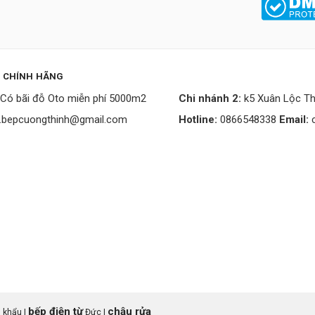
P CHÍNH HÃNG
Có bãi đỗ Oto miễn phí 5000m2
Chi nhánh 2:
k5 Xuân Lộc Th
.bepcuongthinh@gmail.com
Hotline:
0866548338
Email:
bếp điện từ
chậu rửa
 khẩu |
Đức |