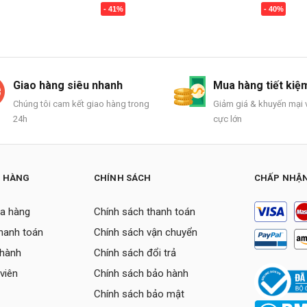
- 41%
- 40%
Mua ngay
Mua ngay
Giao hàng siêu nhanh
Mua hàng tiết kiệ
Chúng tôi cam kết giao hàng trong
Giảm giá & khuyến mại v
24h
cực lớn
H HÀNG
CHÍNH SÁCH
CHẤP NHẬN
a hàng
Chính sách thanh toán
thanh toán
Chính sách vận chuyển
 hành
Chính sách đổi trả
viên
Chính sách bảo hành
Chính sách bảo mật