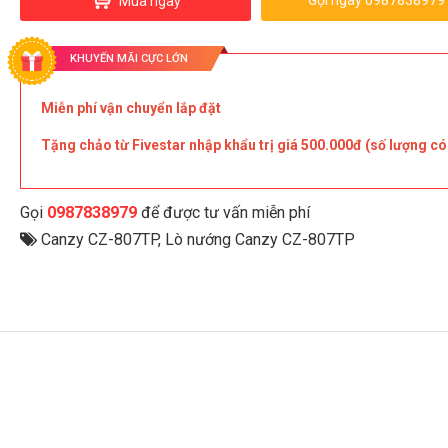
Gọi ngay 0987838979
Mua ngay
KHUYẾN MÃI CỰC LỚN
Miễn phí vận chuyển lắp đặt
Tặng chảo từ Fivestar nhập khẩu trị giá 500.000đ (số lượng có
Gọi
0987838979
để được tư vấn miễn phí
Canzy CZ-807TP
,
Lò nướng Canzy CZ-807TP