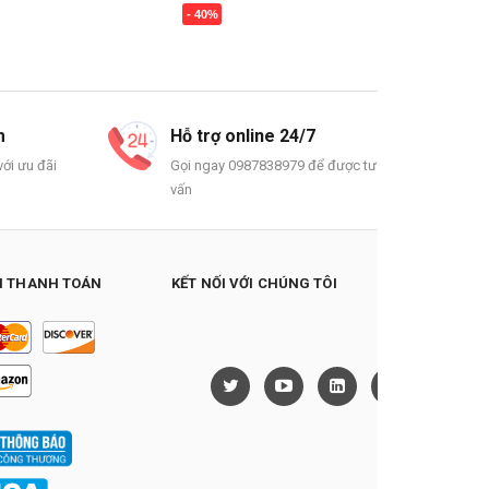
- 40%
Mua ngay
m
Hỗ trợ online 24/7
ới ưu đãi
Gọi ngay 0987838979 để được tư
vấn
 THANH TOÁN
KẾT NỐI VỚI CHÚNG TÔI