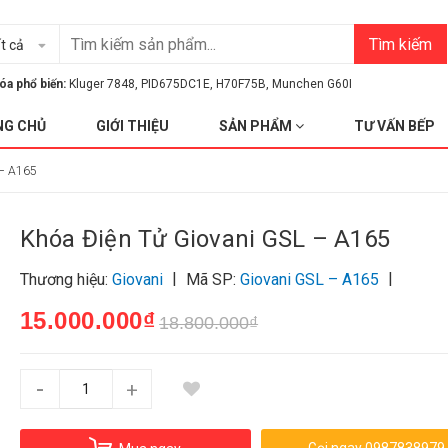
Tìm kiếm
t cả
óa phổ biến:
Kluger 7848
,
PID675DC1E
,
H70F75B
,
Munchen G60I
NG CHỦ
GIỚI THIỆU
SẢN PHẨM
TƯ VẤN BẾP
 – A165
Khóa Điện Tử Giovani GSL – A165
|
|
Thương hiệu:
Giovani
Mã SP:
Giovani GSL – A165
15.000.000₫
18.800.000₫
-
+