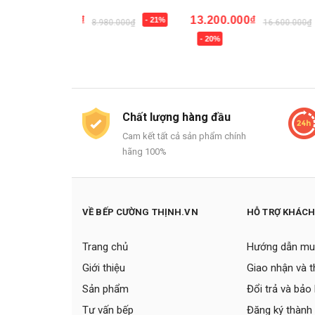
7.100.000₫
13.200.000₫
- 21%
8.980.000₫
Mua ngay
- 20%
Mua ngay
Chất lượng hàng đầu
Cam kết tất cả sản phẩm chính
hãng 100%
VỀ BẾP CƯỜNG THỊNH.VN
HỖ TRỢ KHÁC
Trang chủ
Hướng dẫn mu
Giới thiệu
Giao nhận và 
Sản phẩm
Đổi trả và bảo
Tư vấn bếp
Đăng ký thành 