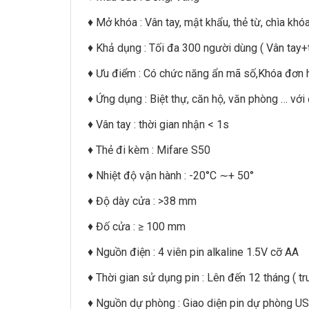
♦ Mở khóa : Vân tay, mật khẩu, thẻ từ, chìa khó
♦ Khả dụng : Tối đa 300 người dùng ( Vân tay+
♦ Ưu điểm : Có chức năng ẩn mã số,Khóa đơn 
♦ Ứng dụng : Biệt thự, căn hộ, văn phòng … v
♦ Vân tay : thời gian nhận < 1s
♦ Thẻ đi kèm : Mifare S50
♦ Nhiệt độ vận hành : -20°C ∼+ 50°
♦ Độ dày cửa : >38 mm
♦ Đố cửa : ≥ 100 mm
♦ Nguồn điện : 4 viên pin alkaline 1.5V cỡ AA
♦ Thời gian sử dụng pin : Lên đến 12 tháng ( t
♦ Nguồn dự phòng : Giao diện pin dự phòng U