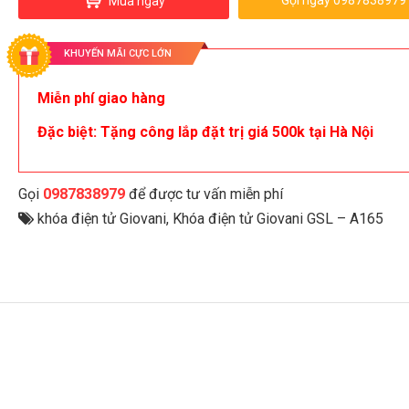
Gọi ngay 0987838979
Mua ngay
KHUYẾN MÃI CỰC LỚN
Miễn phí giao hàng
Đặc biệt: Tặng công lắp đặt trị giá 500k tại Hà Nội
Gọi
0987838979
để được tư vấn miễn phí
khóa điện tử Giovani
,
Khóa điện tử Giovani GSL – A165