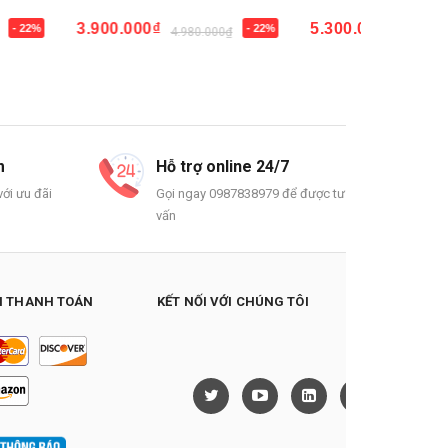
₫
3.900.000₫
5.300.
- 22%
- 22%
5.860.000₫
4.980.000₫
Mua ngay
Mua n
m
Hỗ trợ online 24/7
ới ưu đãi
Gọi ngay 0987838979 để được tư
vấn
 THANH TOÁN
KẾT NỐI VỚI CHÚNG TÔI