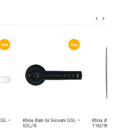
Sale
Sale
tử Giovani GSL –
Khóa điện tử Giovani GSL –
Khóa đi
S3L/R
116C98