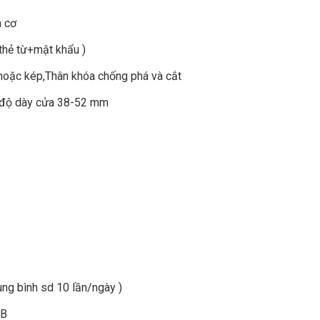
a cơ
thẻ từ+mật khẩu )
hoặc kép,Thân khóa chống phá và cắt
ới độ dày cửa 38-52 mm
rung bình sd 10 lần/ngày )
SB