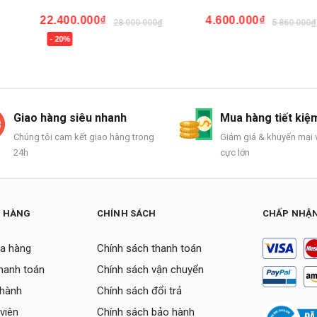
22.400.000₫
4.600.000
16.600.000₫
28.000.000₫
Mua ngay
- 20%
Mua ngay
Giao hàng siêu nhanh
Mua hàng tiết kiệ
Chúng tôi cam kết giao hàng trong
Giảm giá & khuyến mại v
24h
cực lớn
H HÀNG
CHÍNH SÁCH
CHẤP NHẬN
a hàng
Chính sách thanh toán
thanh toán
Chính sách vận chuyển
 hành
Chính sách đổi trả
viên
Chính sách bảo hành