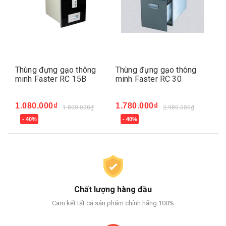
er
Thùng đựng gạo thông
Thùng đựng gạo thông
Gi
minh Faster RC 15B
minh Faster RC 30
Fa
1.080.000₫
1.780.000₫
1.
1.800.000₫
2.980.000₫
- 40%
- 40%
-
Chất lượng hàng đầu
Cam kết tất cả sản phẩm chính hãng 100%