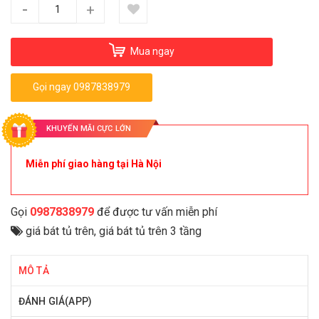
-
+
Mua ngay
Gọi ngay 0987838979
KHUYẾN MÃI CỰC LỚN
Miễn phí giao hàng tại Hà Nội
Gọi
0987838979
để được tư vấn miễn phí
giá bát tủ trên
,
giá bát tủ trên 3 tầng
MÔ TẢ
ĐÁNH GIÁ(APP)