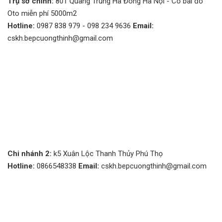
Trụ sở chính:
801 Quang Trung Hà Đông Hà Nội - Có bãi đỗ
Oto miễn phí 5000m2
Hotline:
0987 838 979 - 098 234 9636
Email:
cskh.bepcuongthinh@gmail.com
Chi nhánh 2:
k5 Xuân Lộc Thanh Thủy Phú Thọ
Hotline:
0866548338
Email:
cskh.bepcuongthinh@gmail.com