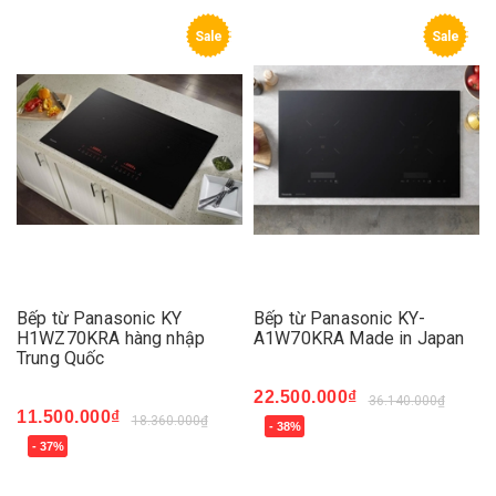
Sale
Sale
Bếp từ Panasonic KY
Bếp từ Panasonic KY-
H1WZ70KRA hàng nhập
A1W70KRA Made in Japan
Trung Quốc
22.500.000₫
36.140.000₫
11.500.000₫
18.360.000₫
- 38%
- 37%