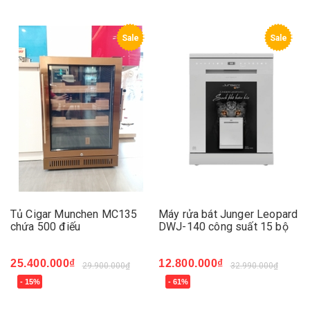
Sale
Sale
Tủ Cigar Munchen MC135
Máy rửa bát Junger Leopard
chứa 500 điếu
DWJ-140 công suất 15 bộ
25.400.000₫
12.800.000₫
29.900.000₫
32.990.000₫
- 15%
- 61%