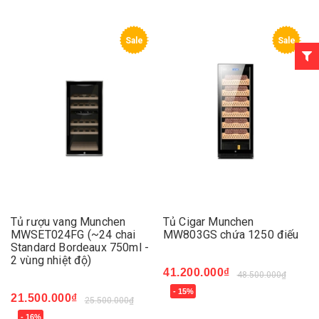
Sale
Sale
Tủ rượu vang Munchen
Tủ Cigar Munchen
MWSET024FG (~24 chai
MW803GS chứa 1250 điếu
Standard Bordeaux 750ml -
2 vùng nhiệt độ)
41.200.000₫
48.500.000₫
- 15%
21.500.000₫
25.500.000₫
- 16%