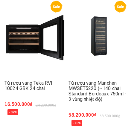
Sale
Sale
Tủ rượu vang Teka RVI
Tủ rượu vang Munchen
10024 GBK 24 chai
MWSET5220 (~140 chai
Standard Bordeaux 750ml -
3 vùng nhiệt độ)
16.500.000₫
24.290.000₫
- 32%
58.200.000₫
68.500.000₫
- 15%