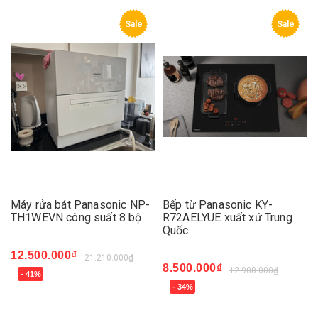
Sale
Sale
Máy rửa bát Panasonic NP-
Bếp từ Panasonic KY-
TH1WEVN công suất 8 bộ
R72AELYUE xuất xứ Trung
Quốc
12.500.000₫
21.210.000₫
8.500.000₫
12.900.000₫
- 41%
- 34%