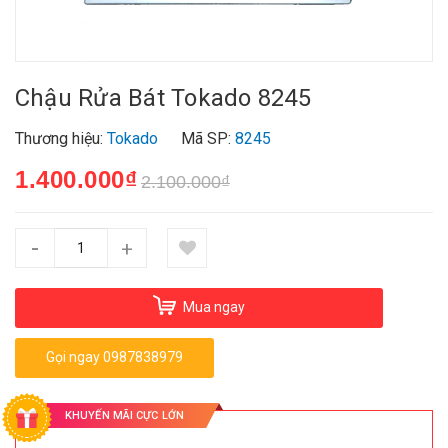
Chậu Rửa Bát Tokado 8245
Thương hiệu:
Tokado
Mã SP:
8245
1.400.000₫
2.100.000₫
-
+
Mua ngay
Gọi ngay 0987838979
KHUYẾN MÃI CỰC LỚN