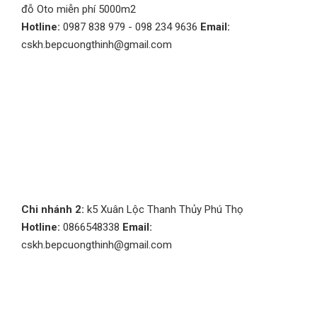
đỗ Oto miễn phí 5000m2
Hotline:
0987 838 979 - 098 234 9636
Email:
cskh.bepcuongthinh@gmail.com
Chi nhánh 2:
k5 Xuân Lộc Thanh Thủy Phú Thọ
Hotline:
0866548338
Email:
cskh.bepcuongthinh@gmail.com