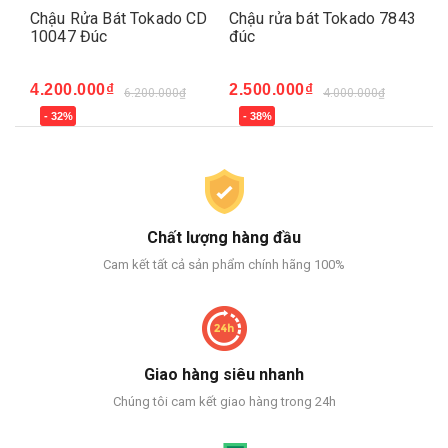
245
Chậu Rửa Bát Tokado CD
Chậu rửa bát Tokado 7843
Ch
10047 Đúc
đúc
đú
4.200.000₫
2.500.000₫
2.
6.200.000₫
4.000.000₫
- 32%
- 38%
-
Chất lượng hàng đầu
Cam kết tất cả sản phẩm chính hãng 100%
Giao hàng siêu nhanh
Chúng tôi cam kết giao hàng trong 24h