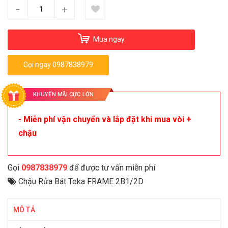
-
+
Mua ngay
Gọi ngay 0987838979
KHUYẾN MÃI CỰC LỚN
- Miễn phí vận chuyển và lắp đặt khi mua vòi +
chậu
Gọi
0987838979
để được tư vấn miễn phí
Chậu Rửa Bát Teka FRAME 2B1/2D
MÔ TẢ