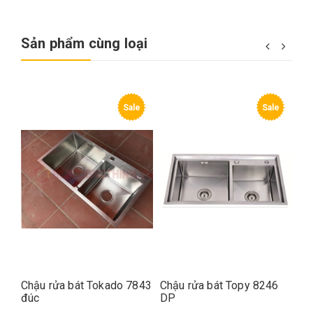
Sản phẩm cùng loại
e
Sale
Sale
M
Chậu rửa bát Tokado 7843
Chậu rửa bát Topy 8246
Ch
đúc
DP
UN