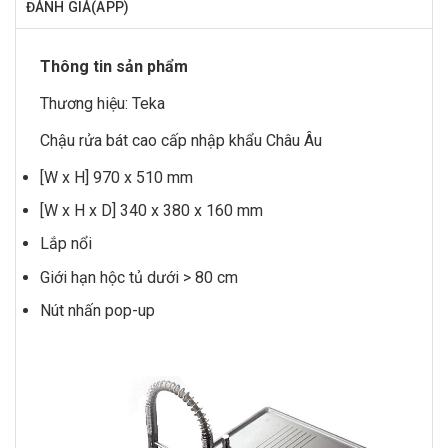
ĐÁNH GIÁ(APP)
Thông tin sản phẩm
Thương hiệu:
Teka
Chậu rửa bát
cao cấp nhập khẩu Châu Âu
[W x H] 970 x 510 mm
[W x H x D] 340 x 380 x 160 mm
Lắp nổi
Giới hạn hộc tủ dưới > 80 cm
Nút nhấn pop-up