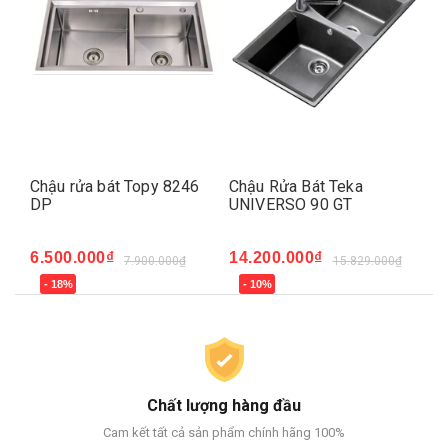
843
Chậu rửa bát Topy 8246
Chậu Rửa Bát Teka
Ch
DP
UNIVERSO 90 GT
UN
6.500.000₫
14.200.000₫
14
7.900.000₫
15.829.000₫
- 18%
- 10%
-
Chất lượng hàng đầu
Cam kết tất cả sản phẩm chính hãng 100%