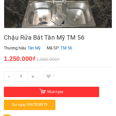
Chậu Rửa Bát Tân Mỹ TM 56
Thương hiệu:
Tân Mỹ
Mã SP:
TM 56
1.250.000₫
1.680.000₫
-
+
Mua ngay
Gọi ngay 0987838979