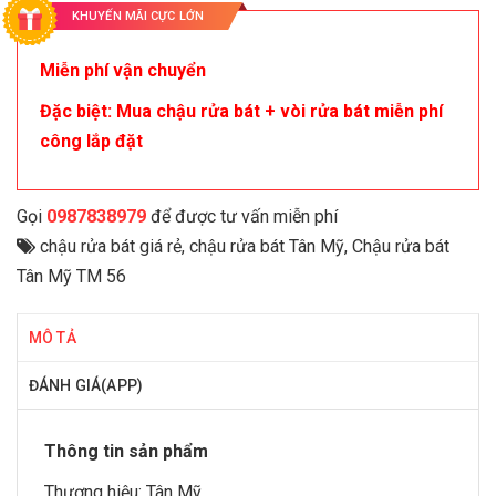
KHUYẾN MÃI CỰC LỚN
Miễn phí vận chuyển
Đặc biệt: Mua chậu rửa bát + vòi rửa bát miễn phí
công lắp đặt
Gọi
0987838979
để được tư vấn miễn phí
chậu rửa bát giá rẻ
,
chậu rửa bát Tân Mỹ
,
Chậu rửa bát
Tân Mỹ TM 56
MÔ TẢ
ĐÁNH GIÁ(APP)
Thông tin sản phẩm
Thương hiệu:
Tân Mỹ