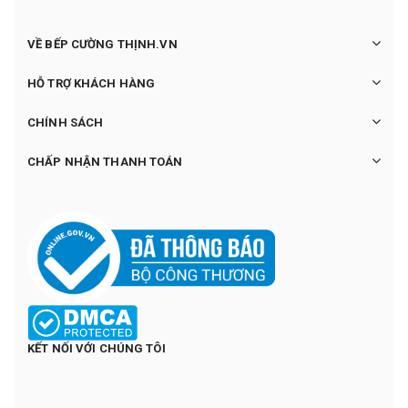
VỀ BẾP CƯỜNG THỊNH.VN
HỖ TRỢ KHÁCH HÀNG
CHÍNH SÁCH
CHẤP NHẬN THANH TOÁN
KẾT NỐI VỚI CHÚNG TÔI