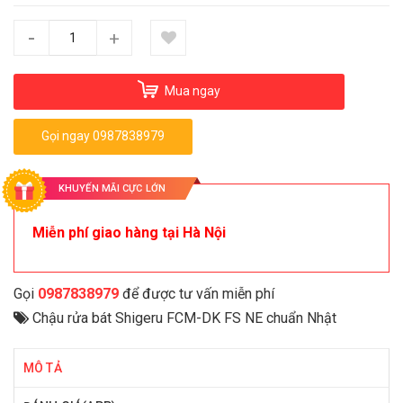
-
+
Mua ngay
Gọi ngay 0987838979
KHUYẾN MÃI CỰC LỚN
Miễn phí giao hàng tại Hà Nội
Gọi
0987838979
để được tư vấn miễn phí
Chậu rửa bát Shigeru FCM-DK FS NE chuẩn Nhật
MÔ TẢ