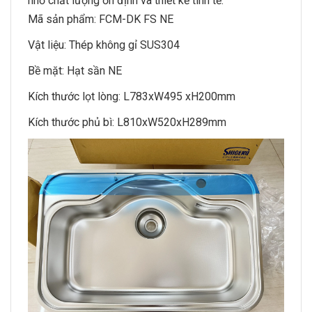
nhờ chất lượng ổn định và thiết kế tinh tế.
Mã sản phẩm: FCM-DK FS NE
Vật liệu: Thép không gỉ SUS304
Bề mặt: Hạt sần NE
Kích thước lọt lòng: L783xW495 xH200mm
Kích thước phủ bì: L810xW520xH289mm