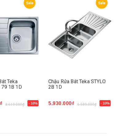
Sale
Sale
Bát Teka
Chậu Rửa Bát Teka STYLO
 79 1B 1D
2B 1D
₫
5.930.000₫
- 10%
- 10%
3.619.000₫
6.589.000₫
Mua ngay