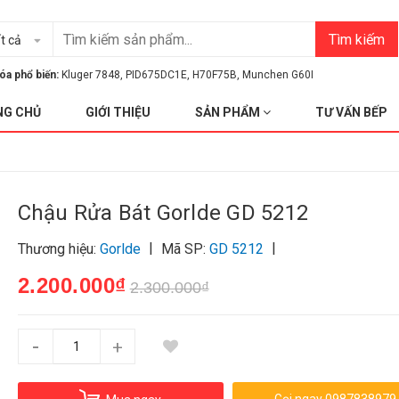
Tìm kiếm
t cả
óa phổ biến:
Kluger 7848
,
PID675DC1E
,
H70F75B
,
Munchen G60I
NG CHỦ
GIỚI THIỆU
SẢN PHẨM
TƯ VẤN BẾP
Chậu Rửa Bát Gorlde GD 5212
|
|
Thương hiệu:
Gorlde
Mã SP:
GD 5212
2.200.000₫
2.300.000₫
-
+