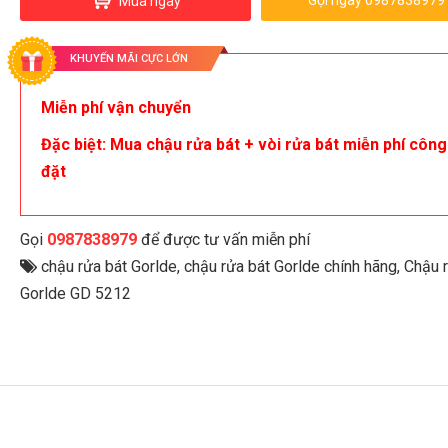
Gọi ngay 0987838979
Mua ngay
KHUYẾN MÃI CỰC LỚN
Miễn phí vận chuyển
Đặc biệt: Mua chậu rửa bát + vòi rửa bát miễn phí công
đặt
Gọi
0987838979
để được tư vấn miễn phí
chậu rửa bát Gorlde
,
chậu rửa bát Gorlde chính hãng
,
Chậu r
Gorlde GD 5212