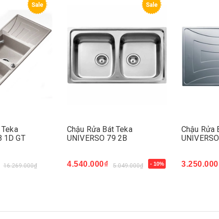
Sale
Sale
 Teka
Chậu Rửa Bát Teka
Chậu Rửa 
 1D GT
UNIVERSO 79 2B
UNIVERSO
4.540.000₫
3.250.000
- 10%
16.269.000₫
5.049.000₫
Mua ngay
Mua ngay