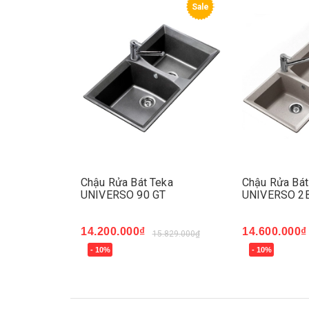
Sale
Sale
opy 8246 DP
Chậu Rửa Bát Teka
Chậu Rửa Bát
UNIVERSO 90 GT
UNIVERSO 2B
- 18%
00.000₫
14.200.000₫
14.600.000₫
15.829.000₫
- 10%
- 10%
Mua ngay
Mua ngay