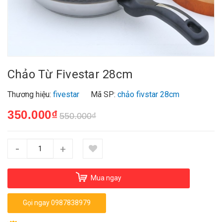
Chảo Từ Fivestar 28cm
Thương hiệu:
fivestar
Mã SP:
chảo fivstar 28cm
350.000₫
550.000₫
-
+
Mua ngay
Gọi ngay 0987838979