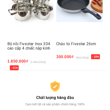
Bộ nồi Fivestar Inox 304
Chảo từ Fivestar 26cm
Bộ
cao cấp 4 chiếc nắp kính
vu
300.000₫
- 33%
450.000₫
1.650.000₫
85
2.400.000₫
- 31%
Chất lượng hàng đầu
Cam kết tất cả sản phẩm chính hãng 100%