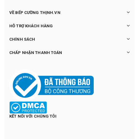
VỀ BẾP CƯỜNG THỊNH.VN
HỖ TRỢ KHÁCH HÀNG
CHÍNH SÁCH
CHẤP NHẬN THANH TOÁN
KẾT NỐI VỚI CHÚNG TÔI