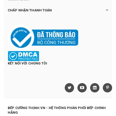
CHẤP NHẬN THANH TOÁN
KẾT NỐI VỚI CHÚNG TÔI
BẾP CƯỜNG THỊNH.VN - HỆ THỐNG PHÂN PHỐI BẾP CHÍNH
HÃNG