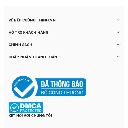
VỀ BẾP CƯỜNG THỊNH.VN
HỖ TRỢ KHÁCH HÀNG
CHÍNH SÁCH
CHẤP NHẬN THANH TOÁN
KẾT NỐI VỚI CHÚNG TÔI