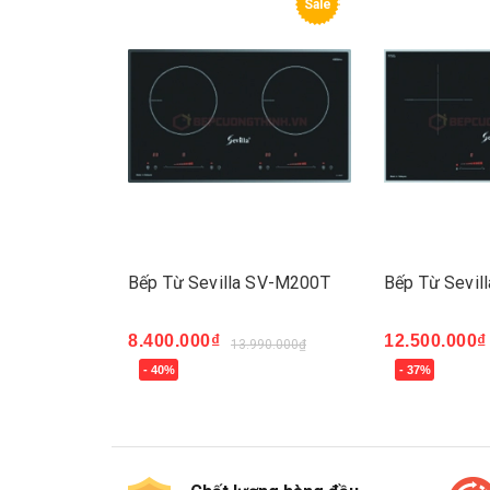
Sale
Sale
 SV-M100T
Bếp Từ Sevilla SV-M200T
Bếp Từ Sevil
8.400.000₫
12.500.000₫
990.000₫
13.990.000₫
- 40%
- 37%
Mua ngay
Mua ngay