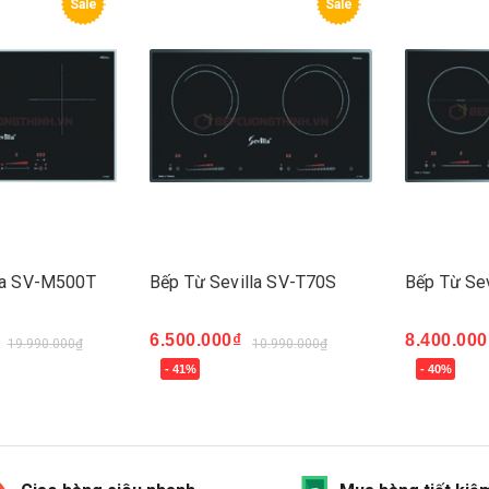
Sale
Sale
la SV-M500T
Bếp Từ Sevilla SV-T70S
Bếp Từ Se
6.500.000₫
8.400.000
19.990.000₫
10.990.000₫
- 41%
- 40%
Mua ngay
Mua ngay