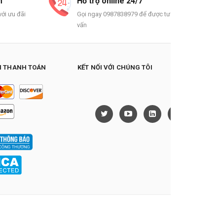
m
Hỗ trợ online 24/7
ới ưu đãi
Gọi ngay 0987838979 để được tư
vấn
 THANH TOÁN
KẾT NỐI VỚI CHÚNG TÔI