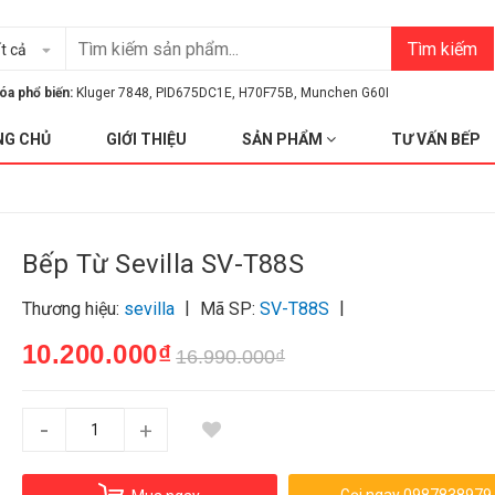
Tìm kiếm
t cả
óa phổ biến:
Kluger 7848
,
PID675DC1E
,
H70F75B
,
Munchen G60I
NG CHỦ
GIỚI THIỆU
SẢN PHẨM
TƯ VẤN BẾP
Bếp Từ Sevilla SV-T88S
|
|
Thương hiệu:
sevilla
Mã SP:
SV-T88S
10.200.000₫
16.990.000₫
-
+