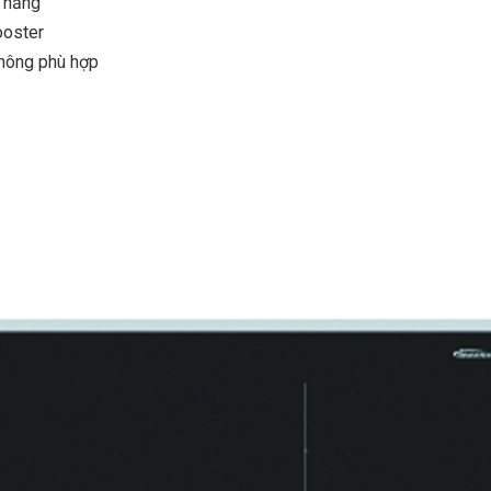
n năng
ooster
không phù hợp