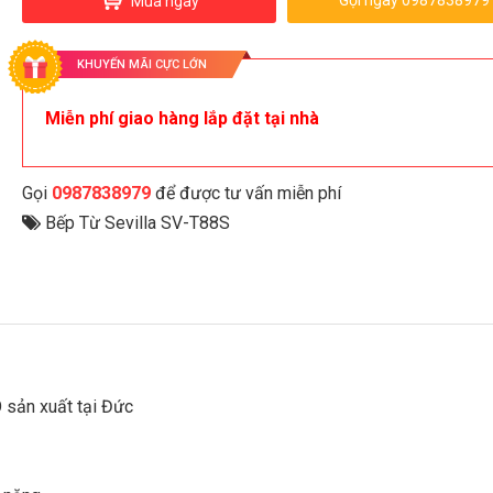
Gọi ngay 0987838979
Mua ngay
KHUYẾN MÃI CỰC LỚN
Miễn phí giao hàng lắp đặt tại nhà
Gọi
0987838979
để được tư vấn miễn phí
Bếp Từ Sevilla SV-T88S
O sản xuất tại Đức