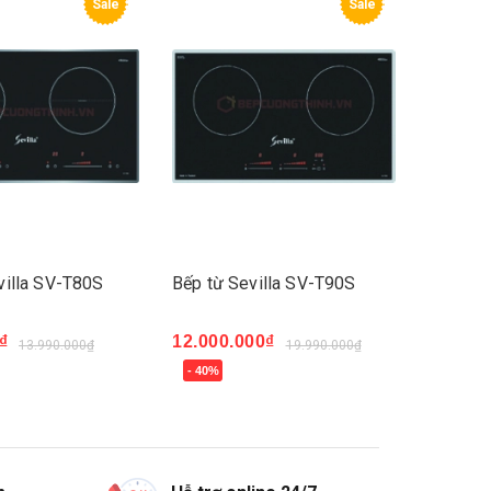
Sale
Sale
villa SV-T80S
Bếp từ Sevilla SV-T90S
₫
12.000.000₫
13.990.000₫
19.990.000₫
- 40%
Mua ngay