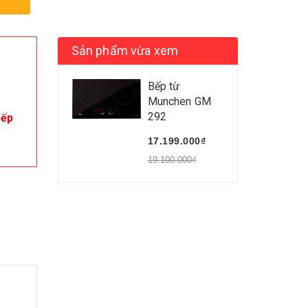
Sản phẩm vừa xem
Bếp từ
Munchen GM
292
bếp
17.199.000₫
19.100.000₫