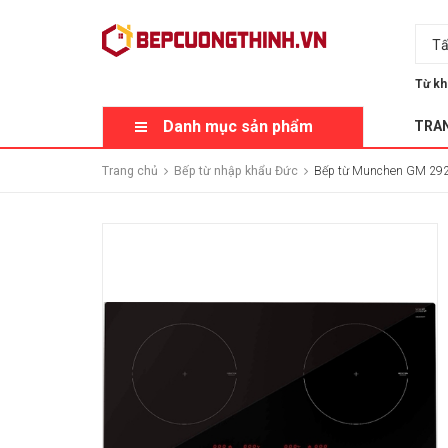
Tấ
Từ kh
Danh mục sản phẩm
TRA
Trang chủ
Bếp từ nhập khẩu Đức
Bếp từ Munchen GM 29