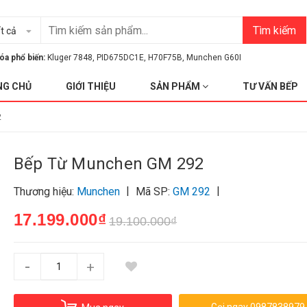
Tìm kiếm
t cả
óa phổ biến:
Kluger 7848
,
PID675DC1E
,
H70F75B
,
Munchen G60I
NG CHỦ
GIỚI THIỆU
SẢN PHẨM
TƯ VẤN BẾP
2
Bếp Từ Munchen GM 292
|
|
Thương hiệu:
Munchen
Mã SP:
GM 292
17.199.000₫
19.100.000₫
-
+