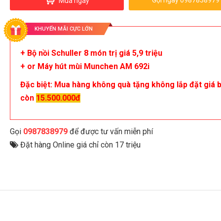
Gọi ngay 0987838979
Mua ngay
KHUYẾN MÃI CỰC LỚN
+ Bộ nồi Schuller 8 món trị giá 5,9 triệu
+ or Máy hút mùi Munchen AM 692i
Đặc biệt: Mua hàng không quà tặng không lắp đặt giá 
còn
15.500.000đ
Gọi
0987838979
để được tư vấn miễn phí
Đặt hàng Online giá chỉ còn 17 triệu