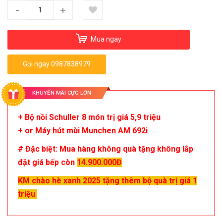
-
+
Mua ngay
Gọi ngay 0987838979
KHUYẾN MÃI CỰC LỚN
+ Bộ nồi Schuller 8 món trị giá 5,9 triệu
+ or Máy hút mùi Munchen AM 692i
# Đặc biệt: Mua hàng không quà tặng không lắp
đặt giá bếp còn
14.900.000Đ
KM chào hè xanh 2025 tặng thêm bộ quà trị giá 1
triệu