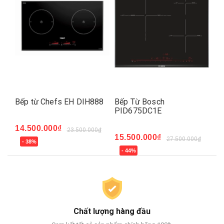
99
Bếp từ Chefs EH DIH888
Bếp Từ Bosch
Bế
PID675DC1E
14.500.000₫
6.
₫
23.500.000₫
15.500.000₫
27.500.000₫
- 38%
-
- 44%
Chất lượng hàng đầu