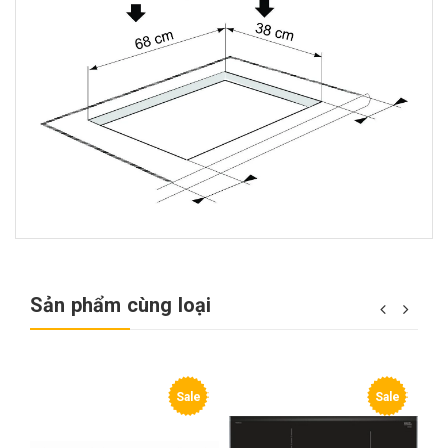
Sản phẩm cùng loại
e
Sale
Sale