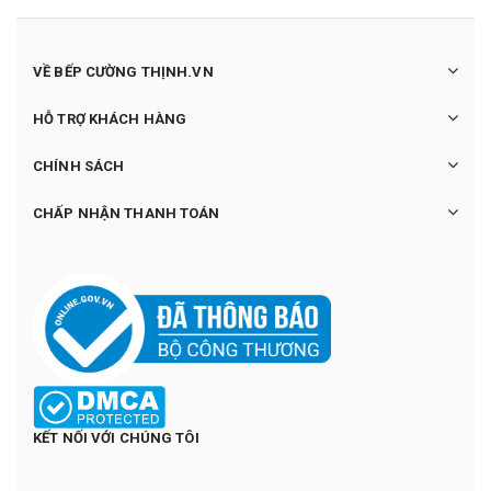
VỀ BẾP CƯỜNG THỊNH.VN
HỖ TRỢ KHÁCH HÀNG
CHÍNH SÁCH
CHẤP NHẬN THANH TOÁN
KẾT NỐI VỚI CHÚNG TÔI