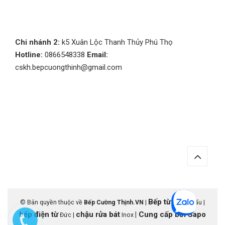
Chi nhánh 2:
k5 Xuân Lộc Thanh Thủy Phú Thọ
Hotline:
0866548338
Email:
cskh.bepcuongthinh@gmail.com
Bếp từ
© Bản quyền thuộc về
Bếp Cường Thịnh.VN
|
nhập khẩu |
bếp điện từ
chậu rửa bát
|
Cung cấp bởi
Sapo
Đức |
Inox