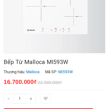
Bếp Từ Malloca MI593W
Thương hiệu:
Malloca
Mã SP:
MI593W
16.700.000₫
22.330.000₫
-
+