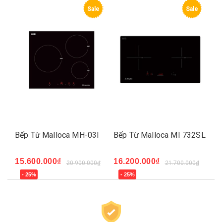
e
Sale
Sale
I
Bếp Từ Malloca MH-03I
Bếp Từ Malloca MI 732SL
Bế
15.600.000₫
16.200.000₫
16
₫
20.900.000₫
21.700.000₫
- 25%
- 25%
-