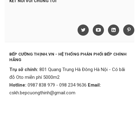
KẾT NỐI VỚI CHÚNG TÔI
BẾP CƯỜNG THỊNH.VN - HỆ THỐNG PHÂN PHỐI BẾP CHÍNH
HÃNG
Trụ sở chính:
801 Quang Trung Hà Đông Hà Nội - Có bãi
đỗ Oto miễn phí 5000m2
Hotline:
0987 838 979 - 098 234 9636
Email:
cskh.bepcuongthinh@gmail.com