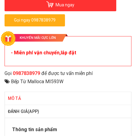
Mua ngay
Gọi ngay 0987838979
KHUYẾN MÃI CỰC LỚN
- Miễn phí vận chuyển,lắp đặt
Gọi
0987838979
để được tư vấn miễn phí
Bếp Từ Malloca MI593W
MÔ TẢ
ĐÁNH GIÁ(APP)
Thông tin sản phẩm