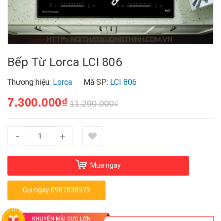
Bếp Từ Lorca LCI 806
Thương hiệu:
Lorca
Mã SP:
LCI 806
7.300.000₫
11.290.000₫
-
+
Mua ngay
Gọi ngay 0987838979
KHUYẾN MÃI CỰC LỚN