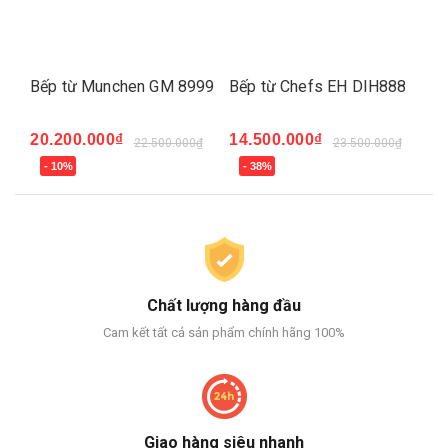
 8999
Bếp từ Chefs EH DIH888
Bếp Từ Bosch
PID675DC1E
14.500.000₫
.000₫
23.500.000₫
15.500.000₫
27.500.000₫
- 38%
- 44%
Chất lượng hàng đầu
Cam kết tất cả sản phẩm chính hãng 100%
Giao hàng siêu nhanh