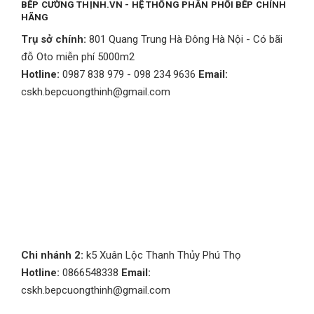
BẾP CƯỜNG THỊNH.VN - HỆ THỐNG PHÂN PHỐI BẾP CHÍNH
HÃNG
Trụ sở chính:
801 Quang Trung Hà Đông Hà Nội - Có bãi
đỗ Oto miễn phí 5000m2
Hotline:
0987 838 979 - 098 234 9636
Email:
cskh.bepcuongthinh@gmail.com
Chi nhánh 2:
k5 Xuân Lộc Thanh Thủy Phú Thọ
Hotline:
0866548338
Email:
cskh.bepcuongthinh@gmail.com