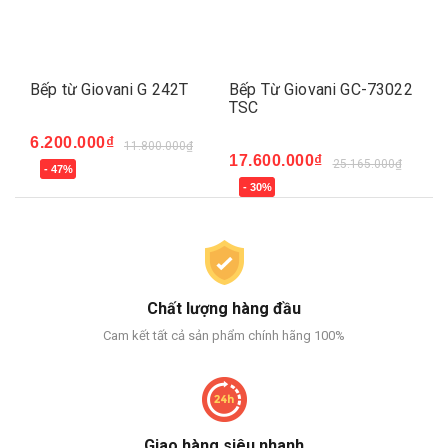
Bếp từ Giovani G 242T
Bếp Từ Giovani GC-73022
Bế
TSC
6.200.000₫
14
11.800.000₫
17.600.000₫
25.165.000₫
- 47%
-
- 30%
Chất lượng hàng đầu
Cam kết tất cả sản phẩm chính hãng 100%
Giao hàng siêu nhanh