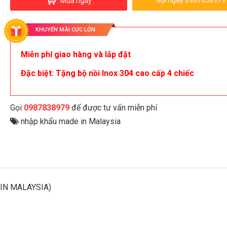
Gọi ngay 0987838979
Mua ngay
KHUYẾN MÃI CỰC LỚN
Miễn phí giao hàng và lắp đặt
Đặc biệt: Tặng bộ nồi Inox 304 cao cấp 4 chiếc
Gọi
0987838979
để được tư vấn miễn phí
nhập khẩu made in Malaysia
 IN MALAYSIA)