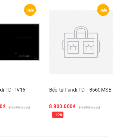
Sale
Sale
ndi FD-TV16
Bếp từ Fandi FD - 8560MSB
0₫
8.900.000₫
14.790.000₫
14.890.000₫
- 40%
Mua ngay