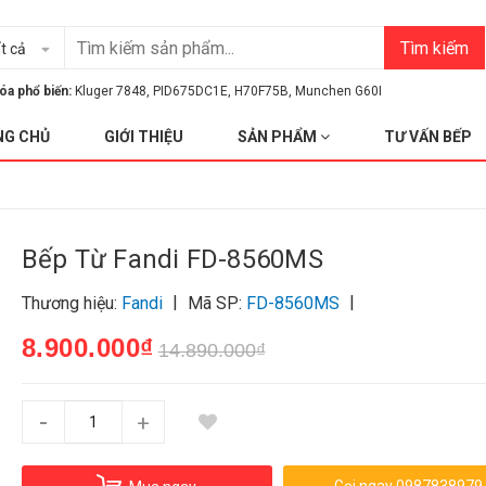
Tìm kiếm
t cả
óa phổ biến:
Kluger 7848
,
PID675DC1E
,
H70F75B
,
Munchen G60I
NG CHỦ
GIỚI THIỆU
SẢN PHẨM
TƯ VẤN BẾP
Bếp Từ Fandi FD-8560MS
|
|
Thương hiệu:
Fandi
Mã SP:
FD-8560MS
8.900.000₫
14.890.000₫
-
+