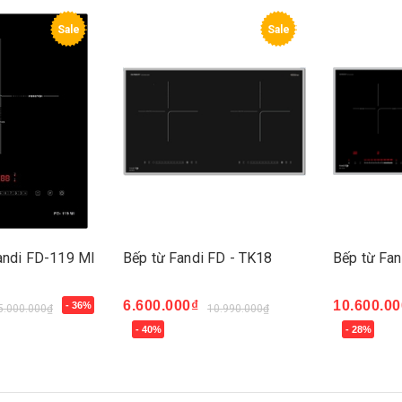
Sale
Sale
andi FD-119 MI
Bếp từ Fandi FD - TK18
Bếp từ Fa
6.600.000₫
10.600.00
- 36%
5.000.000₫
10.990.000₫
- 40%
- 28%
Mua ngay
Mua ngay