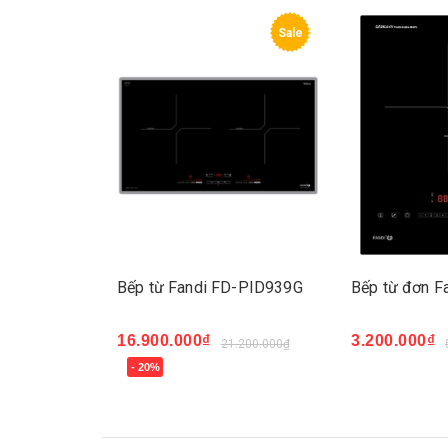
Sale
Sale
D-66PLUS
Bếp từ Fandi FD-PID939G
Bếp từ đơn F
16.900.000₫
3.200.000₫
.900.000₫
21.200.000₫
Mua ngay
- 20%
Mua ngay