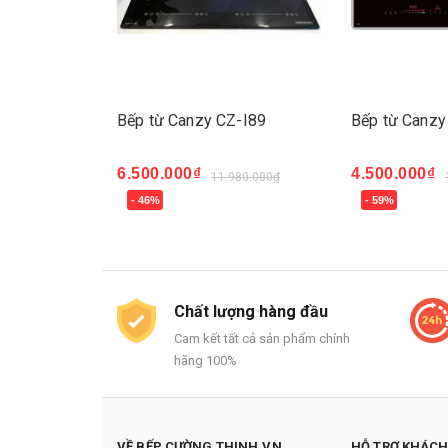
CZ-58MS
Bếp từ Canzy CZ-I89
Bếp từ Canzy
6.500.000₫
4.500.000₫
980.000₫
11.980.000₫
- 46%
- 59%
Mua ngay
Mua ngay
Chất lượng hàng đầu
Cam kết tất cả sản phẩm chính
hãng 100%
VỀ BẾP CƯỜNG THỊNH.VN
HỖ TRỢ KHÁC