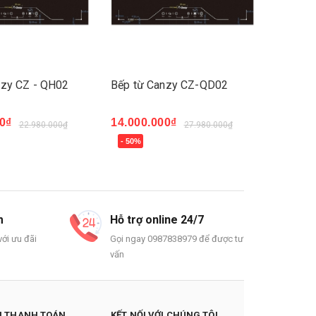
nzy CZ - QH02
Bếp từ Canzy CZ-QD02
Bếp từ
0₫
14.000.000₫
15.000
22.980.000₫
27.980.000₫
- 50%
- 50%
Mua ngay
Mua n
m
Hỗ trợ online 24/7
ới ưu đãi
Gọi ngay 0987838979 để được tư
vấn
 THANH TOÁN
KẾT NỐI VỚI CHÚNG TÔI