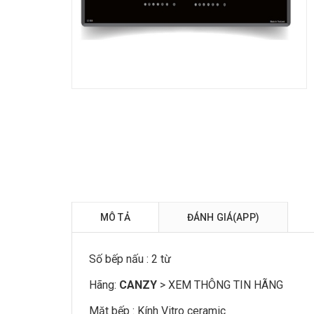
MÔ TẢ
ĐÁNH GIÁ(APP)
Số
bếp
nấu : 2 từ
Hãng:
CANZY
>
XEM THÔNG TIN HÃNG
Mặt bếp : Kính Vitro ceramic