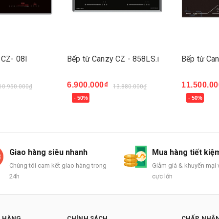
 CZ- 08I
Bếp từ Canzy CZ - 858LS.i
Bếp từ Ca
6.900.000₫
11.500.00
10.950.000₫
13.880.000₫
- 50%
- 50%
Mua ngay
Mua ngay
Giao hàng siêu nhanh
Mua hàng tiết kiệ
Chúng tôi cam kết giao hàng trong
Giảm giá & khuyến mại v
24h
cực lớn
H HÀNG
CHÍNH SÁCH
CHẤP NHẬN