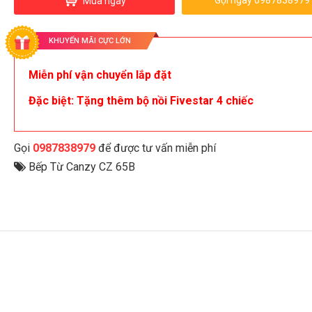
Gọi ngay 0987838979
Mua ngay
KHUYẾN MÃI CỰC LỚN
Miễn phí vận chuyển lắp đặt
Đặc biệt: Tặng thêm bộ nồi Fivestar 4 chiếc
Gọi
0987838979
để được tư vấn miễn phí
Bếp Từ Canzy CZ 65B