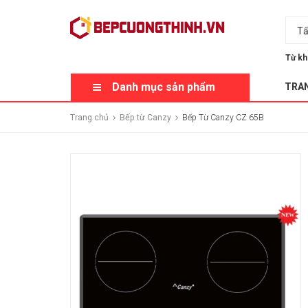
Tấ
Từ kh
Danh mục sản phẩm
TRA
Trang chủ
Bếp từ Canzy
Bếp Từ Canzy CZ 65B