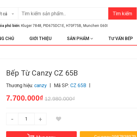
Tìm kiếm
t cả
óa phổ biến:
Kluger 7848
,
PID675DC1E
,
H70F75B
,
Munchen G60I
NG CHỦ
GIỚI THIỆU
SẢN PHẨM
TƯ VẤN BẾP
Bếp Từ Canzy CZ 65B
|
|
Thương hiệu:
canzy
Mã SP:
CZ 65B
7.700.000₫
12.980.000₫
-
+