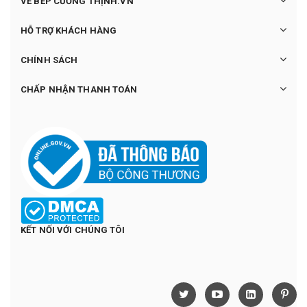
VỀ BẾP CƯỜNG THỊNH.VN
HỖ TRỢ KHÁCH HÀNG
CHÍNH SÁCH
CHẤP NHẬN THANH TOÁN
KẾT NỐI VỚI CHÚNG TÔI