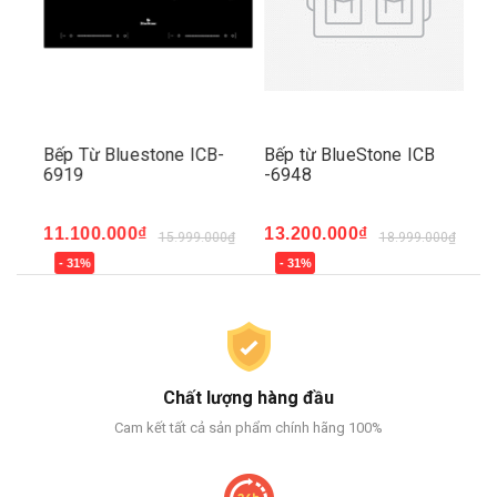
Bếp Từ Bluestone ICB-
Bếp từ BlueStone ICB
Bế
6919
-6948
68
11.100.000₫
13.200.000₫
7.
15.999.000₫
18.999.000₫
- 31%
- 31%
-
Chất lượng hàng đầu
Cam kết tất cả sản phẩm chính hãng 100%