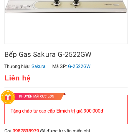
Bếp Gas Sakura G-2522GW
Thương hiệu:
Sakura
Mã SP:
G-2522GW
Liên hệ
KHUYẾN MÃI CỰC LỚN
Tặng chảo từ cao cấp Elmich trị giá 300.000đ
Gọi
0987838979
để được tư vấn miễn phí