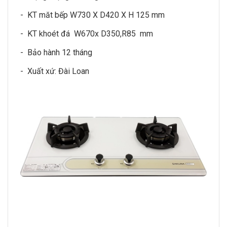
- KT măt bếp W730 X D420 X H 125 mm
- KT khoét đá W670x D350,R85 mm
- Bảo hành 12 tháng
- Xuất xứ: Đài Loan