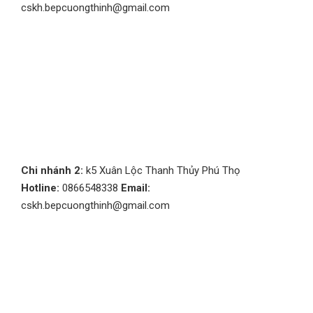
cskh.bepcuongthinh@gmail.com
Chi nhánh 2:
k5 Xuân Lộc Thanh Thủy Phú Thọ
Hotline:
0866548338
Email:
cskh.bepcuongthinh@gmail.com