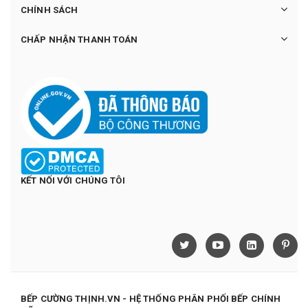
CHÍNH SÁCH
CHẤP NHẬN THANH TOÁN
KẾT NỐI VỚI CHÚNG TÔI
BẾP CƯỜNG THỊNH.VN - HỆ THỐNG PHÂN PHỐI BẾP CHÍNH