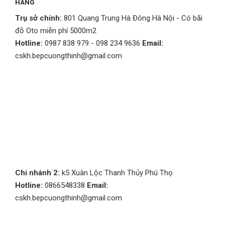
HÃNG
Trụ sở chính:
801 Quang Trung Hà Đông Hà Nội - Có bãi
đỗ Oto miễn phí 5000m2
Hotline:
0987 838 979 - 098 234 9636
Email:
cskh.bepcuongthinh@gmail.com
Chi nhánh 2:
k5 Xuân Lộc Thanh Thủy Phú Thọ
Hotline:
0866548338
Email:
cskh.bepcuongthinh@gmail.com