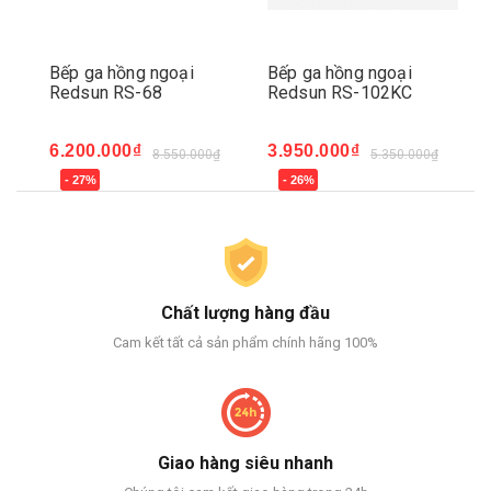
Bếp ga hồng ngoại
Bếp ga hồng ngoại
Bế
Redsun RS-68
Redsun RS-102KC
Re
6.200.000₫
3.950.000₫
3.
8.550.000₫
5.350.000₫
- 27%
- 26%
-
Chất lượng hàng đầu
Cam kết tất cả sản phẩm chính hãng 100%
Giao hàng siêu nhanh