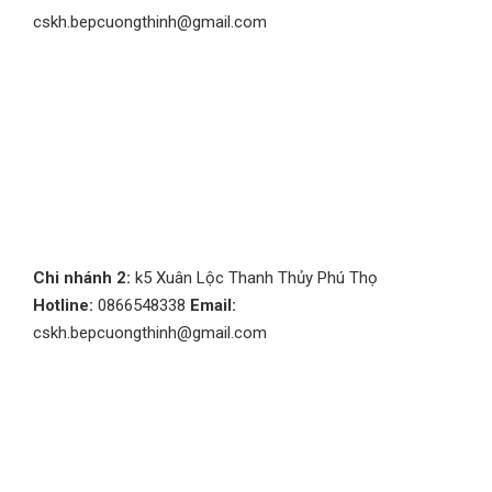
cskh.bepcuongthinh@gmail.com
Chi nhánh 2:
k5 Xuân Lộc Thanh Thủy Phú Thọ
Hotline:
0866548338
Email:
cskh.bepcuongthinh@gmail.com