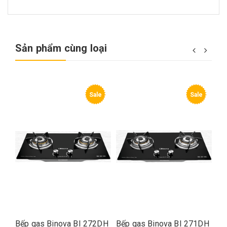
Sản phẩm cùng loại
e
Sale
Sale
DH
Bếp gas Binova BI 272DH
Bếp gas Binova BI 271DH
Bế