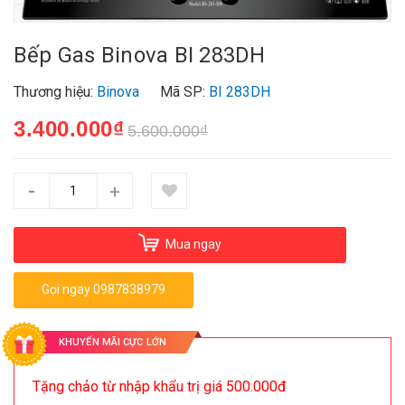
Bếp Gas Binova BI 283DH
Thương hiệu:
Binova
Mã SP:
BI 283DH
3.400.000₫
5.600.000₫
-
+
Mua ngay
Gọi ngay 0987838979
KHUYẾN MÃI CỰC LỚN
Tặng chảo từ nhập khẩu trị giá 500.000đ