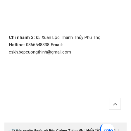
Chi nhánh 2:
k5 Xuân Lộc Thanh Thủy Phú Thọ
Hotline:
0866548338
Email:
cskh.bepcuongthinh@gmail.com
Bếp từ
© Bản quyền thuộc về
Bếp Cường Thịnh.VN
|
nhập khẩu |