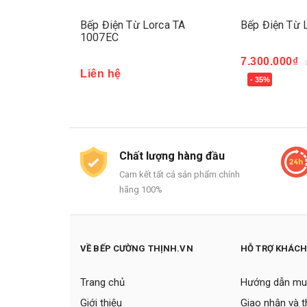
ca LCE 886
Bếp Điện Từ Lorca TA
Bếp Điện Từ 
1007EC
7.300.000₫
- 35%
90.000₫
Liên hệ
- 35%
Mua ngay
Chất lượng hàng đầu
Cam kết tất cả sản phẩm chính
hãng 100%
VỀ BẾP CƯỜNG THỊNH.VN
HỖ TRỢ KHÁC
Trang chủ
Hướng dẫn mu
Giới thiệu
Giao nhận và 