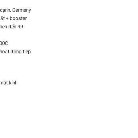
t cạnh, Germany
ất + booster
 hẹn đến 99
900C
 hoạt động tiếp
 mặt kính