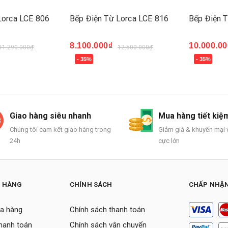
Lorca LCE 806
Bếp Điện Từ Lorca LCE 816
Bếp Điện 
8.100.000₫
10.000.00
11.290.000₫
12.500.000₫
- 35%
- 35%
Mua ngay
Mua ngay
Giao hàng siêu nhanh
Mua hàng tiết kiệ
Chúng tôi cam kết giao hàng trong
Giảm giá & khuyến mại v
24h
cực lớn
H HÀNG
CHÍNH SÁCH
CHẤP NHẬN
a hàng
Chính sách thanh toán
thanh toán
Chính sách vận chuyển