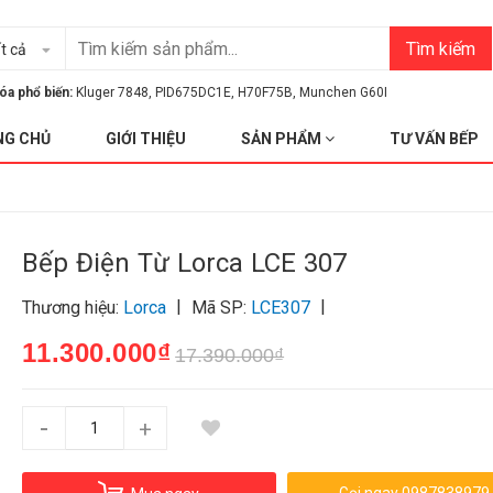
Tìm kiếm
t cả
óa phổ biến:
Kluger 7848
,
PID675DC1E
,
H70F75B
,
Munchen G60I
NG CHỦ
GIỚI THIỆU
SẢN PHẨM
TƯ VẤN BẾP
Bếp Điện Từ Lorca LCE 307
|
|
Thương hiệu:
Lorca
Mã SP:
LCE307
11.300.000₫
17.390.000₫
-
+