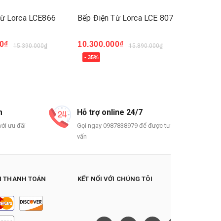
Từ Lorca LCE866
Bếp Điện Từ Lorca LCE 807
Bếp Điệ
0₫
10.300.000₫
13.300
15.390.000₫
15.890.000₫
- 35%
- 35%
Mua ngay
Mua n
m
Hỗ trợ online 24/7
ới ưu đãi
Gọi ngay 0987838979 để được tư
vấn
 THANH TOÁN
KẾT NỐI VỚI CHÚNG TÔI