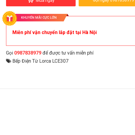
Gọi ngay 0987838979
Mua ngay
KHUYẾN MÃI CỰC LỚN
Miễn phí vận chuyển lắp đặt tại Hà Nội
Gọi
0987838979
để được tư vấn miễn phí
Bếp Điện Từ Lorca LCE307