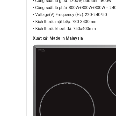
• Công suất lò giữa: 1200W, booster 1800W
• Công suất lò phải: 800W+800W+800W = 2
• Voltage(V) Frequency (Hz): 220-240/50
• Kích thước mặt bếp: 780 X430mm
• Kích thước khoét đá: 750x400mm
Xuất xứ: Made in Malaysia