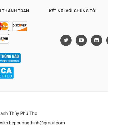
 THANH TOÁN
KẾT NỐI VỚI CHÚNG TÔI
anh Thủy Phú Thọ
cskh.bepcuongthinh@gmail.com