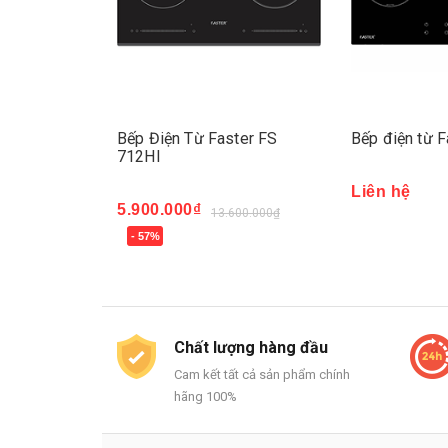
ter FS
Bếp Điện Từ Faster FS
Bếp điện từ 
712HI
Liên hệ
5.900.000₫
.980.000₫
13.600.000₫
- 57%
Mua ngay
Chất lượng hàng đầu
Cam kết tất cả sản phẩm chính
hãng 100%