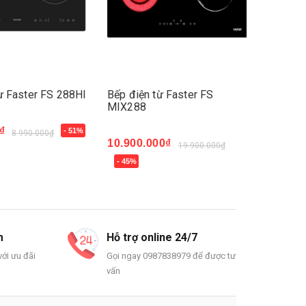
ừ Faster FS 288HI
Bếp điện từ Faster FS
Bếp điệ
MIX288
MIX266
₫
- 51%
8.990.000₫
10.900.000₫
10.900
19.900.000₫
- 45%
- 45%
Mua ngay
Mua n
m
Hỗ trợ online 24/7
ới ưu đãi
Gọi ngay 0987838979 để được tư
vấn