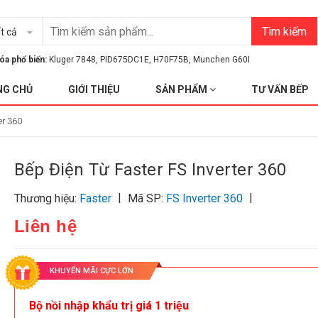
Tìm kiếm
t cả
óa phổ biến:
Kluger 7848
,
PID675DC1E
,
H70F75B
,
Munchen G60I
NG CHỦ
GIỚI THIỆU
SẢN PHẨM
TƯ VẤN BẾP
er 360
Bếp Điện Từ Faster FS Inverter 360
|
|
Thương hiệu:
Faster
Mã SP:
FS Inverter 360
Liên hệ
KHUYẾN MÃI CỰC LỚN
Bộ nồi nhập khẩu trị giá 1 triệu