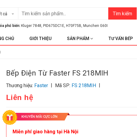
Tìm kiếm
t cả
óa phổ biến:
Kluger 7848
,
PID675DC1E
,
H70F75B
,
Munchen G60I
NG CHỦ
GIỚI THIỆU
SẢN PHẨM
TƯ VẤN BẾP
H
Bếp Điện Từ Faster FS 218MIH
|
|
Thương hiệu:
Faster
Mã SP:
FS 218MIH
Liên hệ
KHUYẾN MÃI CỰC LỚN
Miễn phí giao hàng tại Hà Nội