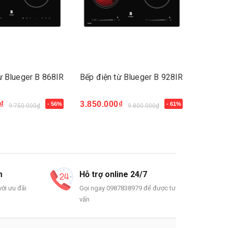
ừ Blueger B 868IR
Bếp điện từ Blueger B 928IR
Bếp điệ
₫
3.850.000₫
12.200
- 56%
- 61%
9.750.000₫
9.800.000₫
Mua ngay
- 30%
Mua n
m
Hỗ trợ online 24/7
ới ưu đãi
Gọi ngay 0987838979 để được tư
vấn