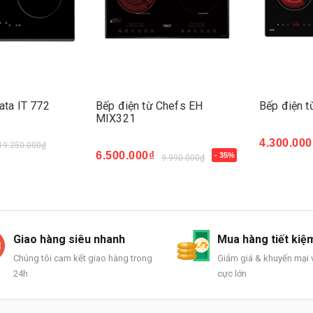
ata IT 772
Bếp điện từ Chefs EH
Bếp điện t
MIX321
4.300.000
19.250.000₫
Mua ngay
6.500.000₫
- 35%
9.990.000₫
Mua ngay
Giao hàng siêu nhanh
Mua hàng tiết kiệ
Chúng tôi cam kết giao hàng trong
Giảm giá & khuyến mại v
24h
cực lớn